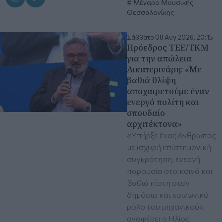
Μέγαρο Μουσικής
Θεσσαλονίκης
Σάββατο 08 Αυγ 2026, 20:15
Πρόεδρος ΤΕΕ/ΤΚΜ
για την απώλεια
Αικατερινάρη: «Mε
βαθιά θλίψη
αποχαιρετούμε έναν
ενεργό πολίτη και
σπουδαίο
αρχιτέκτονα»
«Υπήρξε ένας άνθρωπος
με ισχυρή επιστημονική
συγκρότηση, ενεργή
παρουσία στα κοινά και
βαθιά πίστη στον
δημόσιο και κοινωνικό
ρόλο του μηχανικού»,
αναφέρει ο Ηλίας