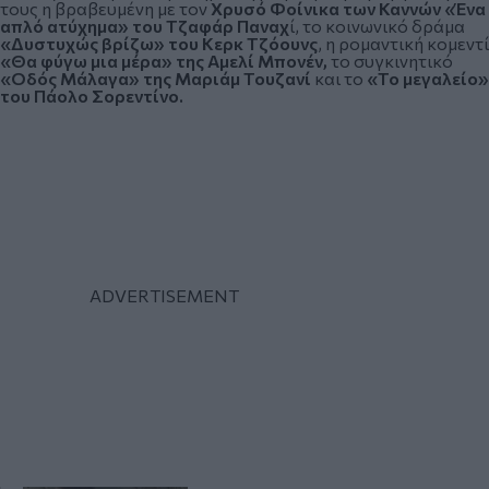
τους η βραβευμένη με τον
Χρυσό Φοίνικα των Καννών «Ένα
απλό ατύχημα» του Τζαφάρ Παναχ
ί, το κοινωνικό δράμα
«Δυστυχώς βρίζω» του Κερκ Τζόουνς
, η ρομαντική κομεντί
«Θα φύγω μια μέρα» της Αμελί Μπονέν,
το συγκινητικό
«Οδός Μάλαγα» της Μαριάμ Τουζανί
και το
«Το μεγαλείο»
του Πάολο Σορεντίνο.