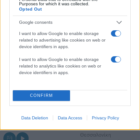
Purposes for which it was collected.
Opted Out
Διαβάστε περισσότερα
Google consents
Παρασκευή 10 Ιου 2026, 14:48
Θεσσαλονίκη: Όταν οι
I want to allow Google to enable storage
«Τρωάδες» του
related to advertising like cookies on web or
Ευριπίδη ανταμώνουν
device identifiers in apps.
τον «Άη Λαό» του
I want to allow Google to enable storage
Δημήτρη Λάγιου
related to analytics like cookies on web or
(βίντεο)
device identifiers in apps.
Το ιστορικό μουσικό έργο
μεταμορφώνεται σε μια
πολυφωνική θεατρική
CONFIRM
εμπειρία – Όσα
ειπώθηκαν στη
συγκινητική συνέντευξη
Data Deletion
Data Access
Privacy Policy
Τύπου για την παράσταση
που κάνει πρεμιέρα στη
Θεσσαλονίκη