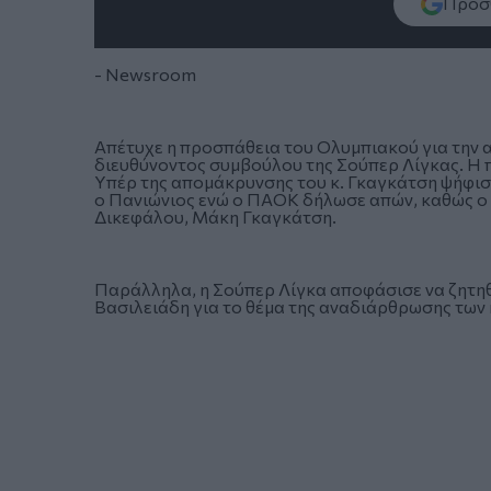
Πρόσθ
- Newsroom
Απέτυχε η προσπάθεια του Ολυμπιακού για την 
διευθύνοντος συμβούλου της Σούπερ Λίγκας. Η
Υπέρ της απομάκρυνσης του κ. Γκαγκάτση ψήφισα
ο Πανιώνιος ενώ ο ΠΑΟΚ δήλωσε απών, καθώς ο 
Δικεφάλου, Μάκη Γκαγκάτση.
Παράλληλα, η Σούπερ Λίγκα αποφάσισε να ζητη
Βασιλειάδη για το θέμα της αναδιάρθρωσης των