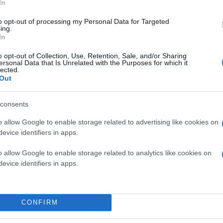
In
to opt-out of processing my Personal Data for Targeted
ing.
In
o opt-out of Collection, Use, Retention, Sale, and/or Sharing
ersonal Data that Is Unrelated with the Purposes for which it
lected.
Out
consents
o allow Google to enable storage related to advertising like cookies on
evice identifiers in apps.
Κάνε κλικ και δες περισσότερο
o allow Google to enable storage related to analytics like cookies on
Πρόσθ
evice identifiers in apps.
CONFIRM
ΑΘΛΗΤΙΣΜΟΣ