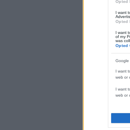
Opted 
I want 
Advertis
Opted 
I want t
of my P
was col
Opted 
Google 
I want t
web or d
I want t
web or d