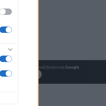
emakedonia.gr
στην αναζήτηση της
Google
εσέ το στην
Google