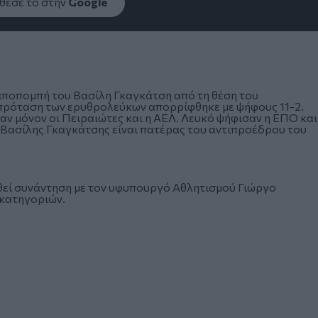
εσέ το στην
Google
αποπομπή του Βασίλη Γκαγκάτση από τη θέση του
 πρόταση των ερυθρολεύκων απορρίφθηκε με ψήφους 11-2.
ν μόνον οι Πειραιώτες και η ΑΕΛ. Λευκό ψήφισαν η ΕΠΟ και
Βασίλης Γκαγκάτσης είναι πατέρας του αντιπροέδρου του
θεί συνάντηση με τον υφυπουργό Αθλητισμού Γιώργο
 κατηγοριών.