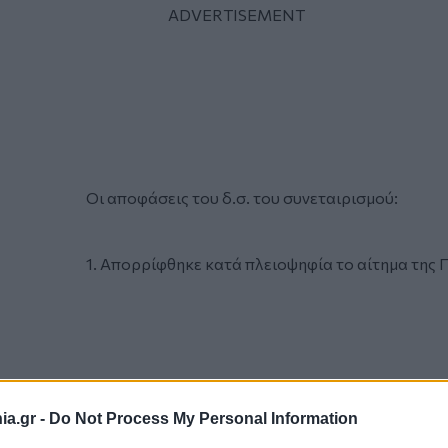
Οι αποφάσεις του δ.σ. του συνεταιρισμού:
1. Απορρίφθηκε κατά πλειοψηφία το αίτημα της
a.gr -
Do Not Process My Personal Information