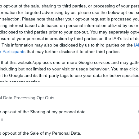
to opt-out of the sale, sharing to third parties, or processing of your per
formation for targeted advertising by us, please use the below opt-out s
r selection. Please note that after your opt-out request is processed y
eing interest-based ads based on personal information utilized by us or
disclosed to third parties prior to your opt-out. You may separately opt-
losure of your personal information by third parties on the IAB’s list of
. This information may also be disclosed by us to third parties on the
IA
Participants
that may further disclose it to other third parties.
2. Επιτροπή αποτελούμενη από εκπροσώπους των
συνάντηση με τον Υφυπουργό Πολιτισμού και Αθλ
 that this website/app uses one or more Google services and may gath
ζητήματα που άπτονται του επαγγελματικού πο
including but not limited to your visit or usage behaviour. You may click 
 to Google and its third-party tags to use your data for below specifi
ogle consent section.
3. Ο αγώνας Λαμία-Πανιώνιος, στο πλαίσιο της
Σουρωτή, θα διεξαχθεί το Σάββατο 30 Μαρτίου 20
ώρα 19:00) και ο αγώνας Απόλλων Σμύρνης-Παναθ
l Data Processing Opt Outs
ώρα 19:00 (αντί για Σάββατο 30 Μαρτίου και ώρα
o opt-out of the Sharing of my personal data.
In
o opt-out of the Sale of my Personal Data.