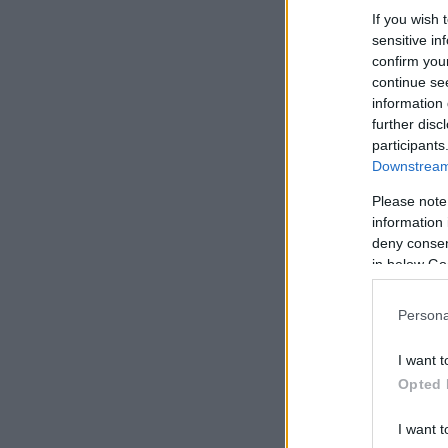
If you wish 
sensitive in
confirm you
continue se
information 
further disc
participants
Downstream 
Please note
information 
deny consent
in below Go
Persona
I want t
Opted 
I want t