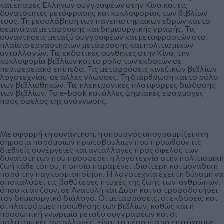
και επαφές Ελλήνων συγγραφέων στην Κίνα και τις
δυνατότητες μετάφρασης και κυκλοφορίας των βιβλίων
τους. Τη μεσολάβηση των πανεπιστημιακών εδρών και τα
σεμινάρια μετάφρασης και δημιουργικής γραφής. Τις
συναντήσεις μεταξύ συγγραφέων και μεταφραστών στο
πλαίσιο εργαστηρίων μετάφρασης και πολιτισμικών
ανταλλαγών. Τις εκδοτικές συνθήκες στην Κίνα, την
κυκλοφορία βιβλίων και το ρόλο των εκδοτών σε
περιφερειακό επίπεδο. Τις μεταφράσεις κινεζικών βιβλίων
λογοτεχνίας σε άλλες γλώσσες. Τη διάρθρωση και το ρόλο
των βιβλιοθηκών. Τις ηλεκτρονικές πλατφόρμες διάδοσης
των βιβλίων. Το e-book και άλλες ψηφιακές εφαρμογές
προς όφελος της ανάγνωσης.
Με αφορμή τη συνάντηση, η υπουργός υπογραμμίζει «τη
σημασία παρόμοιων πρωτοβουλιών που προωθούν τις
διεθνείς συνέργειες και ανταλλαγές προς όφελος των
δυνατοτήτων που προσφέρει η λογοτεχνία στην πολιτισμική
ζωή κάθε τόπου, η οποία παραμένει ιδιαίτερη και μοναδική
παρά την παγκοσμιοποίηση. Η λογοτεχνία έχει τη δύναμη να
αποκαλύψει τις βαθύτερες πτυχές της ζωής των ανθρώπων,
όπου κι αν ζουν, σε Ανατολή και Δύση και να τροφοδοτήσει
τον δημιουργικό διάλογο. Οι μεταφράσεις, οι εκδόσεις και
οι πλατφόρμες προώθησης των βιβλίων, καθώς και η
προσωπική γνωριμία μεταξύ συγγραφέων και οι
πολιτισμικές ανταλλαγές, είναι τα μέσα για να επιτύχουμε