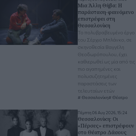
Μια Άλλη Θήβα: Η
παράσταση-φαινόμενο
επιστρέφει στη
Θεσσαλονίκη
Το πολυβραβευμένο έργο
του Σέρχιο Μπλάνκο, σε
σκηνοθεσία Βαγγέλη
Θεοδωρόπουλου, έχει
καθιερωθεί ως μία από τις
πιο αγαπημένες και
πολυσυζητημένες
παραστάσεις των
τελευταίων ετών
Θεσσαλονίκη
Θέατρο
Πέμπτη 06 Αυγ 2026, 15:24
Θεσσαλονίκη: Οι
«Πέρσες» επιστρέφουν
στο Θέατρο Δάσους