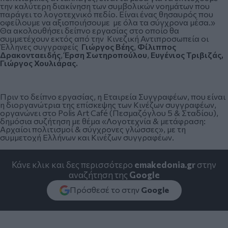
την καλύτερη διακίνηση των συμβολικών νοημάτων που
παράγει το λογοτεχνικό πεδίο. Είναι ένας θησαυρός που
οφείλουμε να αξιοποιήσουμε με όλα τα σύγχρονα μέσα.»
Θα ακολουθήσει δείπνο εργασίας στο οποίο θα
συμμετέχουν εκτός από την Κινεζική Αντιπροσωπεία οι
Έλληνες συγγραφείς
Γιώργος Βέης
,
Φίλιππος
Δρακονταειδής
,
Έρση Σωτηροπούλου
,
Ευγένιος Τριβιζάς,
Γιώργος Χουλιάρας.
Πριν το δείπνο εργασίας, η Εταιρεία Συγγραφέων, που είναι
η διοργανώτρια της επίσκεψης των Κινέζων συγγραφέων,
οργανώνει στο Polis Art Café (Πεσμαζόγλου 5 & Σταδίου),
δημόσια συζήτηση με θέμα «Λογοτεχνία & μετάφραση:
Αρχαίοι πολιτισμοί & σύγχρονες γλώσσες», με τη
συμμετοχή Ελλήνων και Κινέζων συγγραφέων.
Κάνε κλικ και δες περισσότερο
emakedonia.gr
στην
αναζήτηση της
Google
Πρόσθεσέ το στην
Google