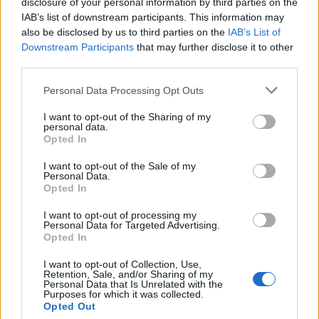
disclosure of your personal information by third parties on the
IAB’s list of downstream participants. This information may
also be disclosed by us to third parties on the
IAB’s List of
Downstream Participants
that may further disclose it to other
third parties.
Please note that this website/app uses one or more Google
Personal Data Processing Opt Outs
services and may gather and store information including but
not limited to your visit or usage behaviour. You may click to
I want to opt-out of the Sharing of my
personal data.
grant or deny consent to Google and its third-party tags to
Opted In
use your data for below specified purposes in below Google
consent section.
I want to opt-out of the Sale of my
Personal Data.
Opted In
I want to opt-out of processing my
Personal Data for Targeted Advertising.
Opted In
I want to opt-out of Collection, Use,
Retention, Sale, and/or Sharing of my
Personal Data that Is Unrelated with the
Purposes for which it was collected.
Opted Out