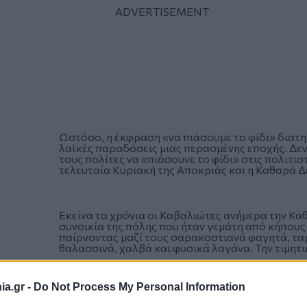
Ωστόσο, η έκφραση «να πιάσουμε το φίδι» διατη
λαϊκές παραδόσεις μιας περασμένης εποχής. Δεν
τους πολίτες να «πιάσουνε το φίδι» στις πολιτι
τελευταία Κυριακή της Αποκριάς και η Καθαρά Δ
Εκείνα τα χρόνια οι Καβαλιώτες ανήμερα την Κ
συνοικία της πόλης που ήταν γεμάτη από κήπους 
παίρνοντας μαζί τους σαρακοστιανά φαγητά, τα
θαλασσινά, χαλβά και φυσικά λαγάνα. Την τιμητι
a.gr -
Do Not Process My Personal Information