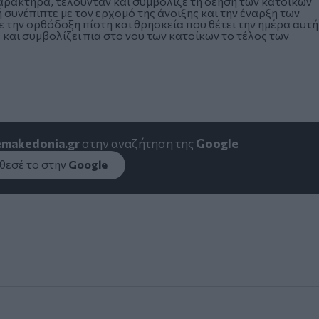
χαρακτήρα, τελούνταν και συμβόλιζε τη δέηση των κατοίκων
ή συνέπιπτε με τον ερχομό της άνοιξης και την έναρξη των
την ορθόδοξη πίστη και θρησκεία που θέτει την ημέρα αυτή
και συμβολίζει πια στο νου των κατοίκων το τέλος των
emakedonia.gr
στην αναζήτηση της
Google
εσέ το στην
Google