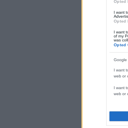
Opted 
I want 
Advertis
Opted 
I want t
of my P
was col
Opted 
Google 
I want t
web or d
I want t
web or d