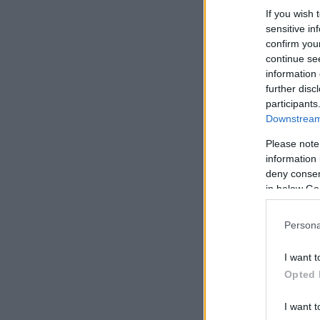
If you wish 
sensitive in
confirm you
continue se
information 
further disc
participants
Downstream 
Please note
information 
deny consent
in below Go
Persona
I want t
Opted 
I want t