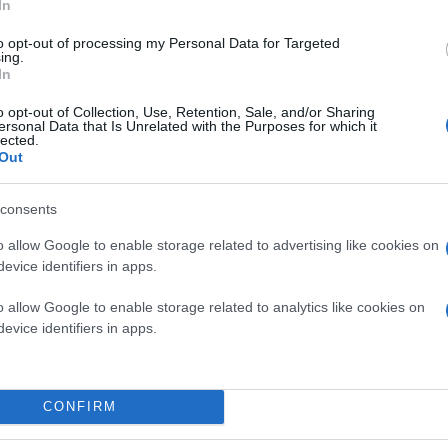
In
μετεωρισμά του ο αετός, δεν ένοιωσε τη χαρά, το
to opt-out of processing my Personal Data for Targeted
ing.
In
o opt-out of Collection, Use, Retention, Sale, and/or Sharing
ersonal Data that Is Unrelated with the Purposes for which it
lected.
Out
consents
o allow Google to enable storage related to advertising like cookies on
evice identifiers in apps.
o allow Google to enable storage related to analytics like cookies on
evice identifiers in apps.
Το κάψιμο Τζάρου στη γέφυρα του Κόσυνθου
CONFIRM
Στη γειτονική Ξάνθη, στην πόλη με τα χίλια χρώ