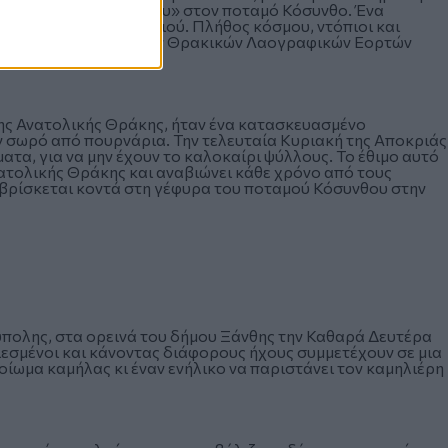
 «το κάψιμο του Τζάρου» στον ποταμό Κόσυνθο. Ένα
τέλος του καρναβαλιού. Πλήθος κόσμου, ντόπιοι και
βαλιού και των ετήσιων Θρακικών Λαογραφικών Εορτών
 πυροτεχνήματα.
ης Ανατολικής Θράκης, ήταν ένα κατασκευασμένο
 σωρό από πουρνάρια. Την τελευταία Κυριακή της Αποκριάς
ατα, για να μην έχουν το καλοκαίρι ψύλλους. Το έθιμο αυτό
ατολικής Θράκης και αναβιώνει κάθε χρόνο από τους
 βρίσκεται κοντά στη γέφυρα του ποταμού Κόσυνθου στην
ύπολης, στα ορεινά του δήμου Ξάνθης την Καθαρά Δευτέρα
μφιεσμένοι και κάνοντας διάφορους ήχους συμμετέχουν σε μια
ίωμα καμήλας κι έναν ενήλικο να παριστάνει τον καμηλιέρη