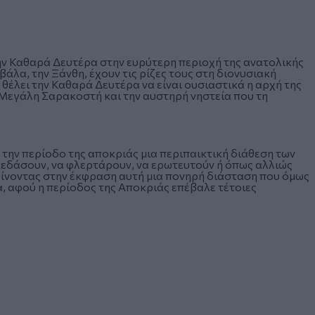
ην Καθαρά Δευτέρα στην ευρύτερη περιοχή της ανατολικής
άλα, την Ξάνθη, έχουν τις ρίζες τους στη διονυσιακή
θέλει την Καθαρά Δευτέρα να είναι ουσιαστικά η αρχή της
 Μεγάλη Σαρακοστή και την αυστηρή νηστεία που τη
την περίοδο της αποκριάς μια περιπαικτική διάθεση των
κεδάσουν, να φλερτάρουν, να ερωτευτούν ή όπως αλλιώς
 δίνοντας στην έκφραση αυτή μια πονηρή διάσταση που όμως
α, αφού η περίοδος της Αποκριάς επέβαλε τέτοιες