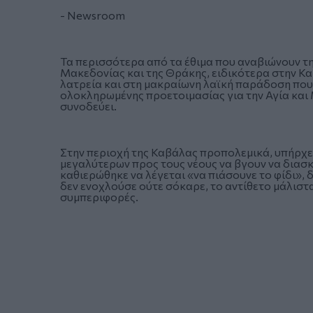
- Newsroom
Τα περισσότερα από τα έθιμα που αναβιώνουν τ
Μακεδονίας και της Θράκης, ειδικότερα στην Καβ
λατρεία και στη μακραίωνη λαϊκή παράδοση που 
ολοκληρωμένης προετοιμασίας για την Αγία και
συνοδεύει.
Στην περιοχή της Καβάλας προπολεμικά, υπήρχε 
μεγαλύτερων προς τους νέους να βγουν να διασ
καθιερώθηκε να λέγεται «να πιάσουνε το φίδι»,
δεν ενοχλούσε ούτε σόκαρε, το αντίθετο μάλιστ
συμπεριφορές.