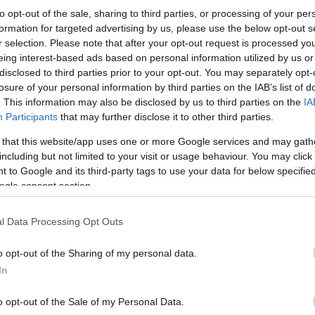
to opt-out of the sale, sharing to third parties, or processing of your per
formation for targeted advertising by us, please use the below opt-out s
r selection. Please note that after your opt-out request is processed y
eing interest-based ads based on personal information utilized by us or
disclosed to third parties prior to your opt-out. You may separately opt-
losure of your personal information by third parties on the IAB’s list of
. This information may also be disclosed by us to third parties on the
IA
Participants
that may further disclose it to other third parties.
 that this website/app uses one or more Google services and may gath
including but not limited to your visit or usage behaviour. You may click 
 to Google and its third-party tags to use your data for below specifi
ogle consent section.
Παρέες – παρέες, στρώνανε κάτω τις κουρελούδε
Αγαπημένο παιχνίδι της ημέρας ήταν η χάσκα. Σε
παιχνιδιού το κουνούσε πέρα – δώθε και οι παί
l Data Processing Opt Outs
o opt-out of the Sharing of my personal data.
Τα παιδιά όλη την προηγούμενη εβδομάδα ετοίμ
In
συνθηματική που γέμιζε τον αέρα: «Αμόλα Καλού
ήλιο». «Όποιος δεν έπαιξε ποτέ του με χαρταετ
κοίταξε όσο χρειάζεται ψηλά. Όποιος δεν ένοιω
o opt-out of the Sale of my Personal Data.
του αέρα. Όποιος δε φώναξε με την ευθύνη και τ