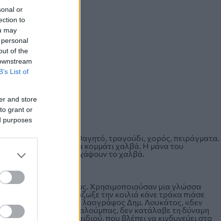
sonal or
ection to
ou may
 personal
out of the
 downstream
B’s List of
er and store
to grant or
ed purposes
ς και το κέφι άναβε. Φαγητό, τραγούδι, χορός, πειράγματα.
 μια κλωστή έδεναν ένα κομμάτι χαλβά. Η μάνα του
χτες προσπαθούσαν να χάψουν το χαλβά.
αζαν τον χαρταετό τους. Χρησιμοποιούσαν μια γλώσσα
μπα, βάστα κεφάλι, μάζωξε την κοιλιά κάνε τράκα πιάσε
ό», αναφέρει ο μεγάλος λαογράφος Δημ. Λουκάτος, «δεν
σε την αντίσταση της καλούμπας, δεν κατάλαβε τη δύναμη
ην πρωτοβουλία του παιδιού, που βλέπει να κινδυνεύει στο