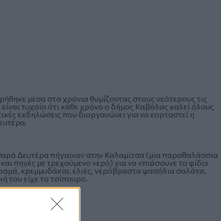
ρήθηκε μέσα στα χρόνια θυμίζοντας στους νεότερους τις
 είναι τυχαίο ότι κάθε χρόνο ο δήμος Καβάλας καλεί όλους
στικές εκδηλώσεις που διοργανώνει για να εορταστεί η
ευτέρα.
αθαρά Δευτέρα πήγαιναν στην Καλαμίτσα (μια παραθαλάσσια
και πηγές με τρεχούμενο νερό) για να «πιάσουνε το φίδι»
ραμά, κρεμμυδάκια, ελιές, νερόβραστα φασόλια σαλάτα,
κή του είχε το τσίπουρο.