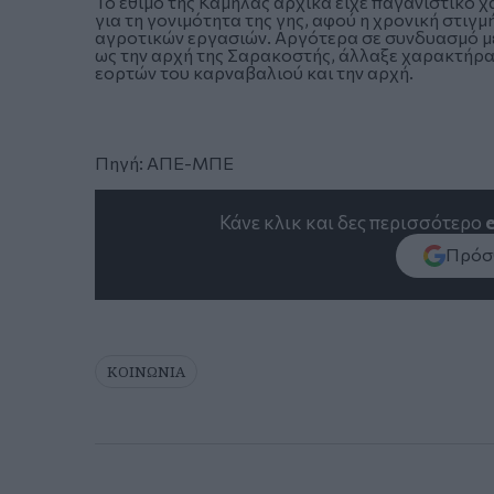
Το έθιμο της Καμήλας αρχικά είχε παγανιστικό 
για τη γονιμότητα της γης, αφού η χρονική στιγμ
αγροτικών εργασιών. Αργότερα σε συνδυασμό με 
ως την αρχή της Σαρακοστής, άλλαξε χαρακτήρα 
εορτών του καρναβαλιού και την αρχή.
Πηγή: ΑΠΕ-ΜΠΕ
Κάνε κλικ και δες περισσότερο
Πρόσθ
ΚΟΙΝΩΝΙΑ