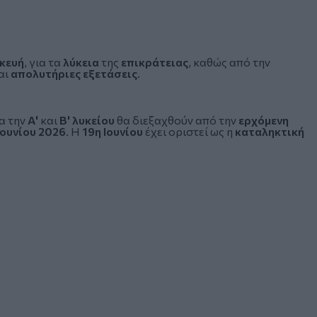
κευή
, για τα
λύκεια
της
επικράτειας
, καθώς από την
αι
απολυτήριες εξετάσεις
.
α την
Α'
και
Β' λυκείου
θα διεξαχθούν από την
ερχόμενη
Ιουνίου 2026
. Η
19η Ιουνίου
έχει οριστεί ως η
καταληκτική