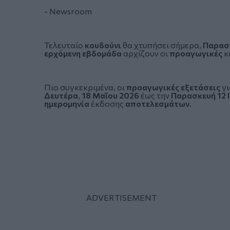
- Newsroom
Τελευταίο
κουδούνι
θα χτυπήσει σήμερα,
Παρασ
ερχόμενη εβδομάδα
αρχίζουν οι
προαγωγικές
κ
Πιο συγκεκριμένα, οι
προαγωγικές εξετάσεις
γι
Δευτέρα
,
18 Μαΐου 2026
έως την
Παρασκευή 12 
ημερομηνία
έκδοσης
αποτελεσμάτων
.