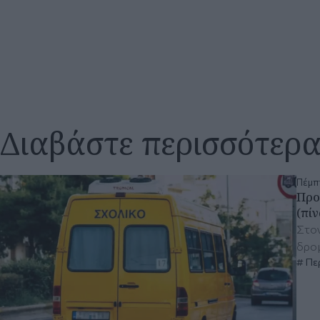
Διαβάστε περισσότερ
Πέμπτ
Προ
(πί
Στον
δρο
Περ