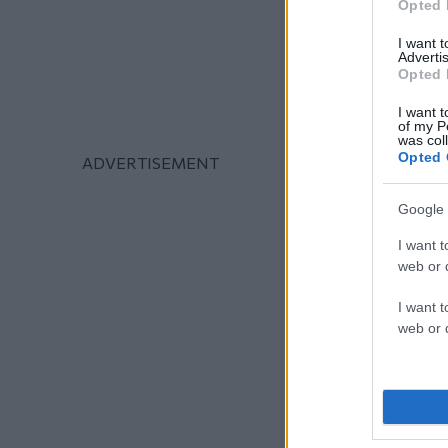
Opted 
I want 
Advertis
Opted 
I want t
of my P
was col
Opted 
Google 
I want t
web or d
I want t
web or d