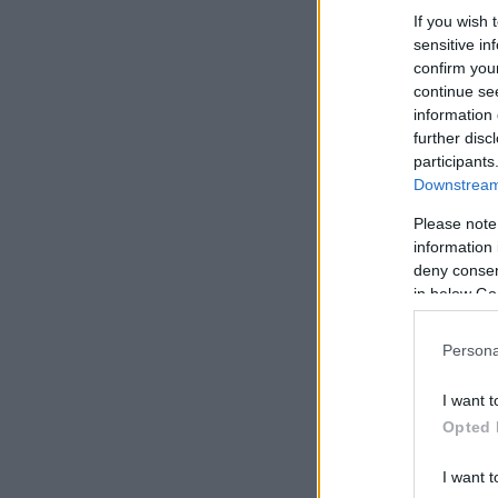
If you wish 
sensitive in
confirm you
continue se
information 
further disc
participants
Downstream 
Please note
information 
deny consent
in below Go
Persona
I want t
Opted 
I want t