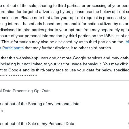
Όσον αφορά στους
μαθητές
και τις
μαθήτριες
τ
to opt-out of the sale, sharing to third parties, or processing of your per
«ενδοσχολικές») θα διεξαχθούν επίσης από την
25η Μαΐου 2026
, καθώς στη συνέχεια θα πραγμ
formation for targeted advertising by us, please use the below opt-out s
ημερομηνία
έκδοσης
αποτελεσμάτων
για τις
απ
r selection. Please note that after your opt-out request is processed y
eing interest-based ads based on personal information utilized by us or
disclosed to third parties prior to your opt-out. You may separately opt-
Κάνε κλικ και δες περισσότερο
losure of your personal information by third parties on the IAB’s list of
Πρόσθ
. This information may also be disclosed by us to third parties on the
IA
Participants
that may further disclose it to other third parties.
 that this website/app uses one or more Google services and may gath
including but not limited to your visit or usage behaviour. You may click 
 to Google and its third-party tags to use your data for below specifi
ΠΑΙΔΕΙΑ
σχολεία
μαθητές
ogle consent section.
l Data Processing Opt Outs
o opt-out of the Sharing of my personal data.
In
o opt-out of the Sale of my Personal Data.