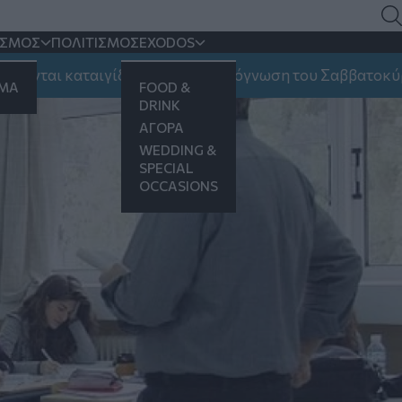
άσεις
ΙΣΜΟΣ
ΠΟΛΙΤΙΣΜΟΣ
EXODOS
ι καταιγίδες και ποια η πρόγνωση του Σαββατοκύριακου
ΗΜΑ
FOOD &
DRINK
ΑΓΟΡΑ
WEDDING &
SPECIAL
OCCASIONS