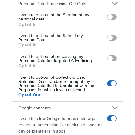
«Σάρωση» των
Please note that this website/app uses one or more Google
Personal Data Processing Opt Outs
Διαβατών με ελέγχους
services and may gather and store information including but
ατόμων και
not limited to your visit or usage behaviour. You may click to
I want to opt-out of the Sharing of my
personal data.
ακινητοποίηση 10
grant or deny consent to Google and its third-party tags to
Opted In
οχημάτων
use your data for below specified purposes in below Google
consent section.
Συνολικά ελέγχθηκαν 113
I want to opt-out of the Sale of my
Personal Data.
άτομα και 90 οχήματα
Opted In
Θεσσαλονίκη
αστυνομικά
I want to opt-out of processing my
Personal Data for Targeted Advertising.
πριν 1 ώρα
Opted In
Θεσσαλονίκη:
«Δανείστηκε»
I want to opt-out of Collection, Use,
Retention, Sale, and/or Sharing of my
αυτοκίνητο από
Personal Data that Is Unrelated with the
εταιρεία ενοικιάσεων
Purposes for which it was collected.
Opted Out
και ενεπλάκη σε
τροχαίο στο κέντρο
Google consents
52χρονος καλλιεργούσε
κάνναβη στην αυλή του
I want to allow Google to enable storage
σπιτιού του στο Κορδελιό
related to advertising like cookies on web or
Θεσσαλονίκη
αστυνομικά
device identifiers in apps.