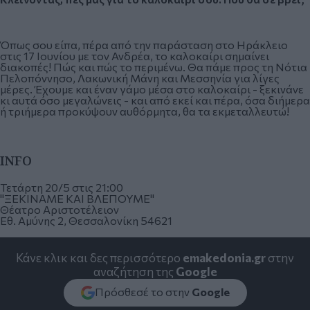
Όπως σου είπα, πέρα από την παράσταση στο Ηράκλειο
στις 17 Ιουνίου με τον Ανδρέα, το καλοκαίρι σημαίνει
διακοπές! Πώς και πώς το περιμένω. Θα πάμε προς τη Νότια
Πελοπόννησο, Λακωνική Μάνη και Μεσσηνία για λίγες
μέρες. Έχουμε και έναν γάμο μέσα στο καλοκαίρι - ξεκινάνε
κι αυτά όσο μεγαλώνεις - και από εκεί και πέρα, όσα διήμερα
ή τριήμερα προκύψουν αυθόρμητα, θα τα εκμεταλλευτώ!
INFO
Τετάρτη 20/5 στις 21:00
"ΞΕΚΙΝΑΜΕ ΚΑΙ ΒΛΕΠΟΥΜΕ"
Θέατρο Αριστοτέλειον
Εθ. Αμύνης 2, Θεσσαλονίκη 54621
Κάνε κλικ και δες περισσότερο
emakedonia.gr
στην
αναζήτηση της
Google
Πρόσθεσέ το στην
Google