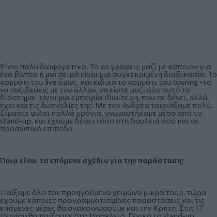
Είναι πολύ διαφορετικό. Το να γράφεις μαζί με κάποιον για
ένα βίντεο ή μια σειρά είναι μια συγκεκριμένη διαδικασία. Το
κομμάτι του live όμως, και ειδικά το κομμάτι του touring -το
να ταξιδεύεις με τον άλλον, να είστε μαζί όλο αυτό το
διάστημα- είναι μια εμπειρία ιδιαίτερη, που σε δένει, αλλά
έχει και τις δυσκολίες της. Με τον Ανδρέα ταιριάξαμε πολύ.
Είμαστε φίλοι πολλά χρόνια, γνωριστήκαμε μέσα από το
stand-up, και έχουμε δέσει τόσο στη δουλειά όσο και σε
προσωπικό επίπεδο.
Ποια είναι τα επόμενα σχέδια για την παράσταση;
Παίξαμε όλο τον προηγούμενο χειμώνα μικρά τουρ, τώρα
έχουμε κάποιες προγραμματισμένες παραστάσεις και τις
επόμενες μέρες θα ανακοινώσουμε και την Κρήτη. Στις 17
Ιουνίου θα παίξουμε στο Ηράκλειο. Γενικά το stand-up