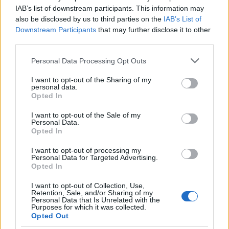
IAB’s list of downstream participants. This information may
also be disclosed by us to third parties on the
IAB’s List of
Downstream Participants
that may further disclose it to other
third parties.
Please note that this website/app uses one or more Google
Personal Data Processing Opt Outs
services and may gather and store information including but
not limited to your visit or usage behaviour. You may click to
I want to opt-out of the Sharing of my
personal data.
grant or deny consent to Google and its third-party tags to
Opted In
use your data for below specified purposes in below Google
consent section.
I want to opt-out of the Sale of my
Personal Data.
Με όλη αυτή την αρνητική επικαιρότητα, τις ειδήσεις και
Opted In
τα άσχημα που συμβαίνουν γύρω μας, πώς τα βγάζεις
πέρα; Πώς κρατάς την αισιοδοξία σου;
I want to opt-out of processing my
Personal Data for Targeted Advertising.
Opted In
Όπως όλοι: δύσκολα. Υπάρχει ένας συνεχής βομβαρδισμός.
Τα πράγματα δεν πάνε καλά σε πολλαπλά επίπεδα, από τα
I want to opt-out of Collection, Use,
εγχώρια και την κατάσταση στη χώρα μας, μέχρι τις διεθνείς
Retention, Sale, and/or Sharing of my
Personal Data that Is Unrelated with the
εξελίξεις και τους πολέμους. Υπάρχει μια διάχυτη
Purposes for which it was collected.
απαισιοδοξία στον αέρα που είναι δύσκολο να μη σε
Opted Out
επηρεάσει. Δεν έχουμε πολλά καλά νέα τελευταία. Αυτό που
κάνω είναι ό,τι κάνουν όλοι: μία μέρα τη φορά. Προσπαθώ,