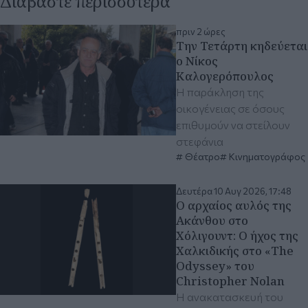
Διαβάστε περισσότερα
πριν 2 ώρες
Την Τετάρτη κηδεύεται
ο Νίκος
Καλογερόπουλος
Η παράκληση της
οικογένειας σε όσους
επιθυμούν να στείλουν
στεφάνια
Θέατρο
Κινηματογράφος
Δευτέρα 10 Αυγ 2026, 17:48
Ο αρχαίος αυλός της
Ακάνθου στο
Χόλιγουντ: Ο ήχος της
Χαλκιδικής στο «The
Odyssey» του
Christopher Nolan
Η ανακατασκευή του