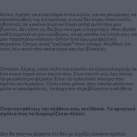
Κοίτα, πρέπει να είσαι πάρα πολύ καλός για να μπορέσεις να
προσποιηθείς την ειλικρίνεια, κι εγώ δεν είμαι τόσο καλός
ηθοποιός σε κανένα σύμπαν! Είναι απλά αυτό που μου
βγαίνει. Δεν είπα «α, θα βγω να είμαι ειλικρινής». Μου βγήκε
καλλιτεχνικά να μην κρύβομαι, να μη μασάω τα λόγια μου, να
μην παριστάνω κάποιον άλλον ή να έχω μια ψεύτικη
περσόνα. Όντως αυτό "γκέλαρε" στον κόσμο. Νιώθουν ότι
τους λέω αυτό που σκέφτομαι και όχι βλακείες.
Ωστόσο, ξέρεις, είναι πολύ πιο εύκολο να είσαι ειλικρινής σε
ένα κοινό παρά στον εαυτό σου. Στον εαυτό σου λες πάντα
τα μεγαλύτερα ψέματα. Είναι το τελευταίο σύνορο που
πρέπει να περάσεις. Όταν είσαι μόνος σου, πάντα μπαίνουν
μέσα οι ανασφάλειες, τα άγχη και στρεβλώνεται η αλήθεια.
Όταν καταθέτεις την αλήθεια σου, εκτίθεσαι. Τα αρνητικά
σχόλια πώς τα διαχειρίζεσαι πλέον;
Δεν θα σου πω ψέματα ότι δεν με αγγίζει κανένα σχόλιο.