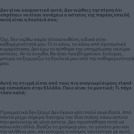
Δεν είναι κουραστικό αυτό; Δεν νιώθεις την πίεση ότι
«πρέπει» να είσαι συνέχεια ο αστείος της παρέας επειδή
αυτή είναι η δουλειά σου;
Όχι, δεν νιώθω καμία τέτοια ευθύνη, ειδικά στην
καθημερινότητά μου. Ό,τι κάνω, το κάνω από προσωπική
ευχαρίστηση. Δεν έχω το αίσθημα της υποχρέωσης να είμαι
αστείος. Αν το ένιωθα, θα ήταν προβληματικό. Ευτυχώς,
μπορώ να ξεχωρίζω τη δουλειά μου από την καθημερινότητά
μου.
Αυτή τη στιγμή είσαι από τους πιο αναγνωρίσιμους stand-
up comedians στην Ελλάδα. Ποιο είναι το μυστικό; Τι πήγε
τόσο καλά;
Πραγματικά δεν ξέρω! Δεν έκανα κάτι πολύ συνειδητά. Από
πάντα μέχρι σήμερα διατηρώ την ίδια στάση: κάνω αστεία
που φαίνονται σε μένα αστεία. Δεν προσπάθησα ποτέ να
κάνω κάτι άλλο. Βγάζω το χιούμορ μου, το γούστο μου και
την αλήθεια μου, και ευτυχώς ο κόσμος ταυτίστηκε με αυτό,