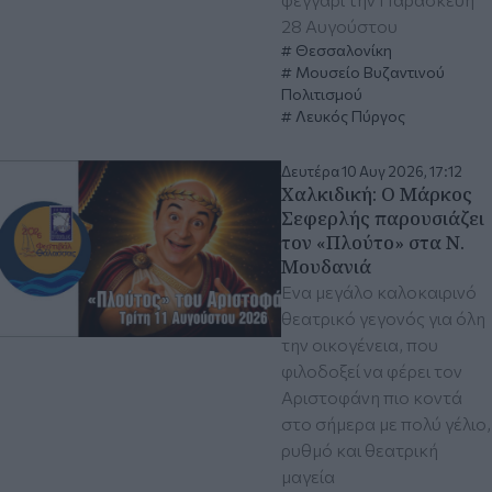
28 Αυγούστου
Θεσσαλονίκη
Μουσείο Βυζαντινού
Πολιτισμού
Λευκός Πύργος
Δευτέρα 10 Αυγ 2026, 17:12
Χαλκιδική: Ο Μάρκος
Σεφερλής παρουσιάζει
τον «Πλούτο» στα Ν.
Μουδανιά
Ενα μεγάλο καλοκαιρινό
θεατρικό γεγονός για όλη
την οικογένεια, που
φιλοδοξεί να φέρει τον
Αριστοφάνη πιο κοντά
στο σήμερα με πολύ γέλιο,
ρυθμό και θεατρική
μαγεία