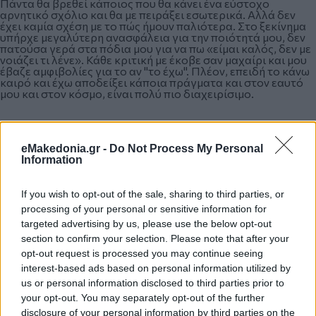
Πάντα θα βρεθεί κάποιος που θα κάνει ένα εύστοχο
αρνητικό σχόλιο και θα με πειράξει εσωτερικά. Αλλά δεν
έχει καμία σχέση με το πώς ήμουν παλιότερα. Στο ξεκίνημα
υπήρχε μεγαλύτερη ανασφάλεια για την ποιότητά μου, δεν
πατούσα γερά στα πόδια μου για να πω «είμαι καλός, δεν με
νοιάζει τι λένε». Κάθε κριτική με έκοβε σαν μαχαίρι και μου
έβαζε αμφιβολίες για το αν "το έχω". Πλέον, επειδή το κάνω
καιρό και έχω αποδείξει κάποια πράγματα και στον εαυτό
μου και στον κόσμο, είναι πολύ πιο διαχειρίσιμο.
eMakedonia.gr -
Do Not Process My Personal
Information
If you wish to opt-out of the sale, sharing to third parties, or
processing of your personal or sensitive information for
targeted advertising by us, please use the below opt-out
section to confirm your selection. Please note that after your
opt-out request is processed you may continue seeing
interest-based ads based on personal information utilized by
us or personal information disclosed to third parties prior to
your opt-out. You may separately opt-out of the further
disclosure of your personal information by third parties on the