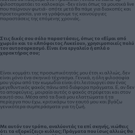
ψιλοσταματάει το καλοκαίρι -δεν είναι όπως τα μουσικά live
που παίρνουν φωτιά- οπότε μετά θα πάμε για διακοπές και
προετοιμασία, για να γράψουμε τις καινούργιες
παραστάσεις της επόμενης χρονιάς.
Στις δικές σου σόλο παραστάσεις, όπως το «Είμαι από
χωριό» και το «Απόφοιτος Λυκείου», χρησιμοποιείς πολύ
τον αυτοσαρκασμό. Είναι ένα εργαλείο ή απλά ο
χαρακτήρας σου;
Είναι κομμάτι της προσωπικότητάς μου έτσι κι αλλιώς, δεν
είναι μόνο ένα σκηνικό τέχνασμα. Γενικά, η όλη φιλοσοφία
μου γύρω από την κωμωδία είναι ότι λειτουργεί σαν ένας
μεγεθυντικός φακός πάνω από διάφορα πράγματα. Ε, αν δεν
το αποφεύγεις, μοιραία αυτός ο φακός στρέφεται και στον
εαυτό σου. Μέσα από τα δικά μου ελαττώματα ή τα
περίεργα που έχω, κριτικάρω τον εαυτό μου και βγάζω
γενικότερα συμπεράσματα για τη ζωή.
Με αυτόν τον τρόπο, αναλύοντάς τα επί σκηνής, νιώθεις
ότι τα «ξορκίζεις» κιόλας; Πράγματα που ίσως αλλιώς θα