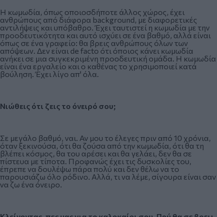
Η κωμωδία, όπως οποιοσδήποτε άλλος χώρος, έχει
ανθρώπους από διάφορα background, με διαφορετικές
αντιλήψεις και υπόβαθρο. Έχει ταυτιστεί η κωμωδία με την
προοδευτικότητα και αυτό ισχύει σε ένα βαθμό, αλλά είναι
όπως σε ένα γραφείο: θα βρεις ανθρώπους όλων των
απόψεων. Δεν είναι de facto ότι όποιος κάνει κωμωδία
ανήκει σε μια συγκεκριμένη προοδευτική ομάδα. Η κωμωδία
είναι ένα εργαλείο και ο καθένας το χρησιμοποιεί κατά
βούληση. Έχει λίγο απ' όλα.
Νιώθεις ότι ζεις το όνειρό σου;
Σε μεγάλο βαθμό, ναι. Αν μου το έλεγες πριν από 10 χρόνια,
όταν ξεκινούσα, ότι θα ζούσα από την κωμωδία, ότι θα τη
βλέπει κόσμος, θα του αρέσει και θα γελάει, δεν θα σε
πίστευα με τίποτα. Προφανώς έχει τις δυσκολίες του,
έπρεπε να δουλέψω πάρα πολύ και δεν θέλω να το
παρουσιάζω όλο ρόδινο. Αλλά, τι να λέμε, σίγουρα είναι σαν
να ζω ένα όνειρο.
Κλείνοντας, πες μας για το καλοκαίρι σου. Πού θα σε βρει;