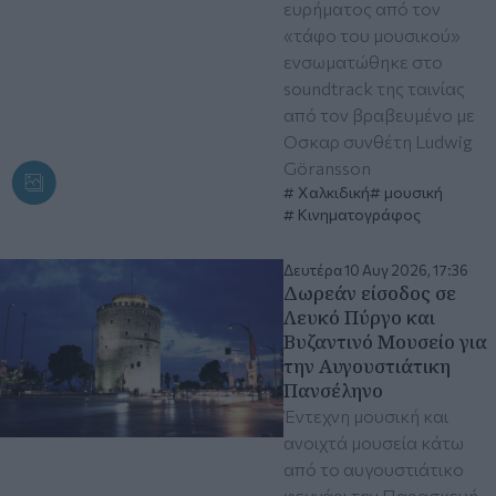
ευρήματος από τον
«τάφο του μουσικού»
ενσωματώθηκε στο
soundtrack της ταινίας
από τον βραβευμένο με
Όσκαρ συνθέτη Ludwig
Göransson
Χαλκιδική
μουσική
Κινηματογράφος
Δευτέρα 10 Αυγ 2026, 17:36
Δωρεάν είσοδος σε
Λευκό Πύργο και
Βυζαντινό Μουσείο για
την Αυγουστιάτικη
Πανσέληνο
Έντεχνη μουσική και
ανοιχτά μουσεία κάτω
από το αυγουστιάτικο
φεγγάρι την Παρασκευή