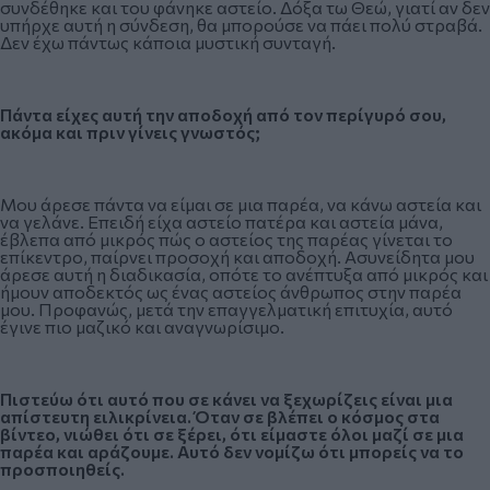
συνδέθηκε και του φάνηκε αστείο. Δόξα τω Θεώ, γιατί αν δεν
υπήρχε αυτή η σύνδεση, θα μπορούσε να πάει πολύ στραβά.
Δεν έχω πάντως κάποια μυστική συνταγή.
Πάντα είχες αυτή την αποδοχή από τον περίγυρό σου,
ακόμα και πριν γίνεις γνωστός;
Μου άρεσε πάντα να είμαι σε μια παρέα, να κάνω αστεία και
να γελάνε. Επειδή είχα αστείο πατέρα και αστεία μάνα,
έβλεπα από μικρός πώς ο αστείος της παρέας γίνεται το
επίκεντρο, παίρνει προσοχή και αποδοχή. Ασυνείδητα μου
άρεσε αυτή η διαδικασία, οπότε το ανέπτυξα από μικρός και
ήμουν αποδεκτός ως ένας αστείος άνθρωπος στην παρέα
μου. Προφανώς, μετά την επαγγελματική επιτυχία, αυτό
έγινε πιο μαζικό και αναγνωρίσιμο.
Πιστεύω ότι αυτό που σε κάνει να ξεχωρίζεις είναι μια
απίστευτη ειλικρίνεια. Όταν σε βλέπει ο κόσμος στα
βίντεο, νιώθει ότι σε ξέρει, ότι είμαστε όλοι μαζί σε μια
παρέα και αράζουμε. Αυτό δεν νομίζω ότι μπορείς να το
προσποιηθείς.