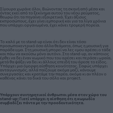
Σίγουρα χωράνε όλοι. Βιώνοντας τη σκηνή από μέσα και
όντας εκεί από το ξεκίνημα αυτού του νέου ρεύματος,
θεωρώ ότι τα πηγαίνει εξαιρετικά. Έχει άξιους
εκπροσώπους, έχει γίνει εμπορική και για τα λίγα χρόνια
που υπάρχει οργανωμένα, έχει κάνει τρομερή πορεία.
Το καλό με το stand-up είναι ότι δεν είναι τόσο
προσωποκεντρικό όσο άλλα θεάματα, όπως η μουσική για
παράδειγμα. Στη μουσική μπορεί να λες «μου αρέσει ο τάδε
και πάω να ακούσω μόνο αυτόν». Στο stand-up, αν κάποιος
έρθει να δει έναν κωμικό που του αρέσει και περάσει ωραία,
μετά θα ψάξει να δει κι άλλους επειδή του άρεσε το είδος.
Υπάρχει μια όμορφη αίσθηση κοινότητας. Σαφώς υπάρχει
ανταγωνισμός, αλλά παίζουμε ακόμα μαζί, κάνουμε
συνεργασίες και κρατάμε την παρέα, ακόμα κι αν πλέον ο
καθένας κάνει τα δικά του σόλο και project.
Υπάρχουν συντηρητικοί άνθρωποι μέσα στον χώρο του
stand-up; Γιατί υπάρχει η αίσθηση ότι η κωμωδία
συμβαδίζει πάντα με την προοδευτικότητα.