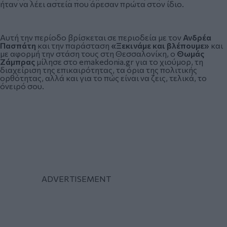
ήταν να λέει αστεία που άρεσαν πρώτα στον ίδιο.
Αυτή την περίοδο βρίσκεται σε περιοδεία με τον
Ανδρέα
Πασπάτη
και την παράσταση
«Ξεκινάμε και βλέπουμε»
και
με αφορμή την στάση τους στη Θεσσαλονίκη, ο
Θωμάς
Ζάμπρας
μίλησε στο
emakedonia.gr
για το χιούμορ, τη
διαχείριση της επικαιρότητας, τα όρια της πολιτικής
ορθότητας, αλλά και για το πώς είναι να ζεις, τελικά, το
όνειρό σου.