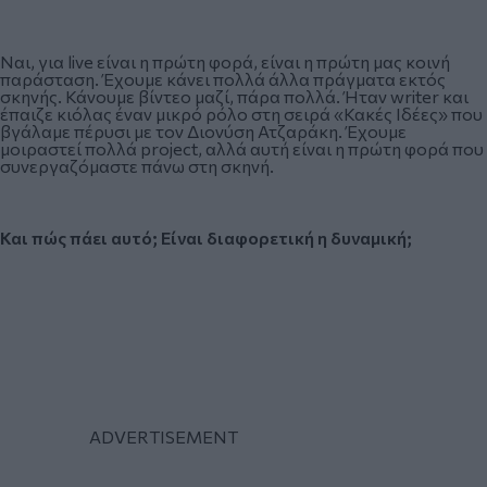
Ναι, για live είναι η πρώτη φορά, είναι η πρώτη μας κοινή
παράσταση. Έχουμε κάνει πολλά άλλα πράγματα εκτός
σκηνής. Κάνουμε βίντεο μαζί, πάρα πολλά. Ήταν writer και
έπαιζε κιόλας έναν μικρό ρόλο στη σειρά «Κακές Ιδέες» που
βγάλαμε πέρυσι με τον Διονύση Ατζαράκη. Έχουμε
μοιραστεί πολλά project, αλλά αυτή είναι η πρώτη φορά που
συνεργαζόμαστε πάνω στη σκηνή.
Και πώς πάει αυτό; Είναι διαφορετική η δυναμική;