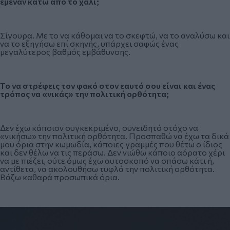
έμεναν κάτω από το χαλί;
Σίγουρα. Με το να κάθομαι να το σκεφτώ, να το αναλύσω και
να το εξηγήσω επί σκηνής, υπάρχει σαφώς ένας
μεγαλύτερος βαθμός εμβάθυνσης.
Το να στρέφεις τον φακό στον εαυτό σου είναι και ένας
τρόπος να «νικάς» την πολιτική ορθότητα;
Δεν έχω κάποιον συγκεκριμένο, συνειδητό στόχο να
«νικήσω» την πολιτική ορθότητα. Προσπαθώ να έχω τα δικά
μου όρια στην κωμωδία, κάποιες γραμμές που θέτω ο ίδιος
και δεν θέλω να τις περάσω. Δεν νιώθω κάποιο αόρατο χέρι
να με πιέζει, ούτε όμως έχω αυτοσκοπό να σπάσω κάτι ή,
αντίθετα, να ακολουθήσω τυφλά την πολιτική ορθότητα.
Βάζω καθαρά προσωπικά όρια.