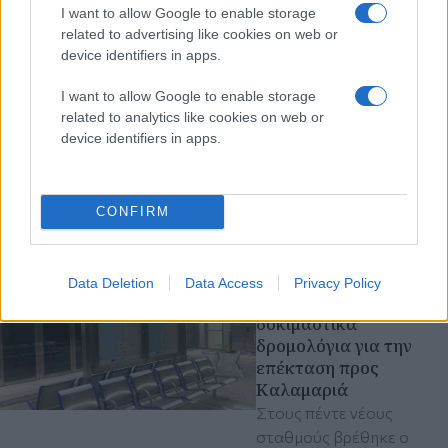
μοτοσικλετιστή στην
I want to allow Google to enable storage
Τούμπα
related to advertising like cookies on web or
Σύγκρουση Ι.Χ. με μηχανή
device identifiers in apps.
στη συμβολή των οδών
Παπάφη και Κατσιμίδη -
I want to allow Google to enable storage
related to analytics like cookies on web or
Στο νοσοκομείο
device identifiers in apps.
«Παπανικολάου» ο
οδηγός
τροχαία ατυχήματα
Θεσσαλονίκη
CONFIRM
Πέμπτη 06 Αυγ 2026, 20:12
Μετρό Θεσσαλονίκης:
Data Deletion
Data Access
Privacy Policy
Ξεκινούν τα
δοκιμαστικά
δρομολόγια για την
επέκταση προς
Καλαμαριά
Στους πέντε νέους
σταθμούς βρέθηκε ο