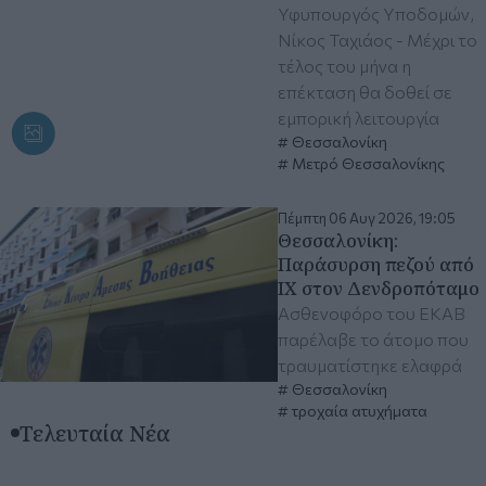
Υφυπουργός Υποδομών,
Νίκος Ταχιάος - Μέχρι το
τέλος του μήνα η
επέκταση θα δοθεί σε
εμπορική λειτουργία
Θεσσαλονίκη
Μετρό Θεσσαλονίκης
Πέμπτη 06 Αυγ 2026, 19:05
Θεσσαλονίκη:
Παράσυρση πεζού από
ΙΧ στον Δενδροπόταμο
Ασθενοφόρο του ΕΚΑΒ
παρέλαβε το άτομο που
τραυματίστηκε ελαφρά
Θεσσαλονίκη
τροχαία ατυχήματα
Τελευταία Νέα