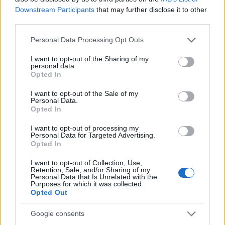
Downstream Participants
that may further disclose it to other
Διαβάστε περισσότερα
third parties.
Please note that this website/app uses one or more Google
Personal Data Processing Opt Outs
Πέμπτη 06 Αυγ 2026, 22:41
services and may gather and store information including but
Θεσσαλονίκη: Πορεία
not limited to your visit or usage behaviour. You may click to
I want to opt-out of the Sharing of my
διαμαρτυρίας για τα 81
personal data.
grant or deny consent to Google and its third-party tags to
Opted In
χρόνια από τη ρίψη
use your data for below specified purposes in below Google
ατομικών βομβών σε
consent section.
I want to opt-out of the Sale of my
Χιροσίμα και
Personal Data.
Ναγκασάκι
Opted In
Συγκέντρωση στον Λευκό
I want to opt-out of processing my
Πύργο και πορεία προς το
Personal Data for Targeted Advertising.
Opted In
αμερικανικό προξενείο
από την ΕΔΥΕΘ
I want to opt-out of Collection, Use,
Θεσσαλονίκη
Retention, Sale, and/or Sharing of my
Personal Data that Is Unrelated with the
Purposes for which it was collected.
Opted Out
Πέμπτη 06 Αυγ 2026, 20:36
Θεσσαλονίκη: Τροχαίο
με τραυματισμό
Google consents