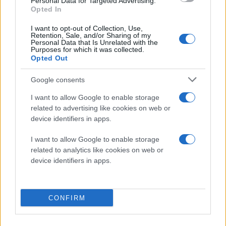
Personal Data for Targeted Advertising.
Opted In
I want to opt-out of Collection, Use,
Retention, Sale, and/or Sharing of my
Personal Data that Is Unrelated with the
Purposes for which it was collected.
Opted Out
Google consents
I want to allow Google to enable storage
related to advertising like cookies on web or
device identifiers in apps.
Με την ευχή
η μητέρα και σύζυγος των δύο άτυχων
I want to allow Google to enable storage
θυμάτων να κερδίσει τη μάχη για τη ζωή,
ελπίζω οι
αρμόδιες αρχές να δώσουν σύντομα, σαφείς απαντήσεις,
related to analytics like cookies on web or
καθώς περιπτώσεις σαν και της Λητής υπάρχουν δυστυχώς
device identifiers in apps.
πάρα πολλές.
CONFIRM
Διάβαστε περισσότερα