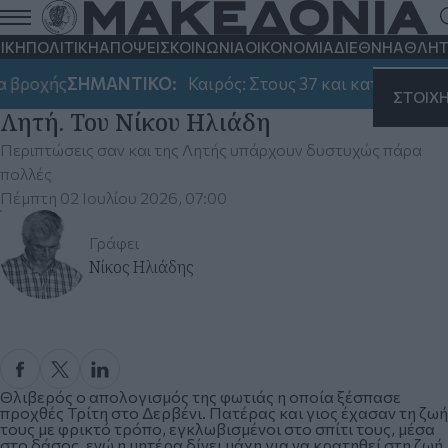
ΙΚΗ
ΠΟΛΙΤΙΚΗ
ΑΠΟΨΕΙΣ
ΚΟΙΝΩΝΙΑ
ΟΙΚΟΝΟΜΙΑ
ΔΙΕΘΝΗ
ΑΘΛΗΤ
Έξι ερωτήματα που απαιτούν
 βροχής
ΣΗΜΑΝΤΙΚΟ:
Καιρός: Στους 37 και κατά τόπους 
απαντήσεις για τη φονική φωτιά στη
ΣΤΟΙΧ
Λητή. Του Νίκου Ηλιάδη
Περιπτώσεις σαν και της Λητής υπάρχουν δυστυχώς πάρα
πολλές
Πέμπτη 02 Ιουλίου 2026, 07:00
Γράφει
Νίκος Ηλιάδης
Θλιβερός ο απολογισμός της φωτιάς η οποία ξέσπασε
προχθές Τρίτη στο Δερβένι. Πατέρας και γιος έχασαν τη ζωή
τους με φρικτό τρόπο, εγκλωβισμένοι στο σπίτι τους, μέσα
στο δάσος, ενώ η μητέρα δίνει μάχη για να κρατηθεί στη ζωή.