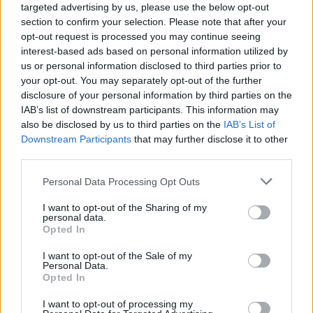
χρόνος που μεσολάβησε έως ότου γίνουν οι πρώτες ρίψεις
targeted advertising by us, please use the below opt-out
από εναέρια μέσα.
section to confirm your selection. Please note that after your
opt-out request is processed you may continue seeing
interest-based ads based on personal information utilized by
Ερώτημα πέμπτο:
Υπήρξε ενημέρωση, πέρα από τα
us or personal information disclosed to third parties prior to
μηνύματα του 112, από τις αρμόδιες αρχές, εν προκειμένω
your opt-out. You may separately opt-out of the further
από την Αστυνομία, προς την άτυχη οικογένεια για τη
σοβαρότητα της κατάστασης και για την ανάγκη να
disclosure of your personal information by third parties on the
απομακρυνθούν αμέσως από το σπίτι τους. Εάν υπήρξε
IAB’s list of downstream participants. This information may
τέτοια ενημέρωση και τα θύματα αρνήθηκαν να
also be disclosed by us to third parties on the
IAB’s List of
συμμορφωθούν, δεν θα έπρεπε να απομακρυνθούν, έστω και
χωρίς τη θέλησή τους;
Downstream Participants
that may further disclose it to other
third parties.
Please note that this website/app uses one or more Google
Personal Data Processing Opt Outs
Ερώτημα έκτο και τελευταίο:
Πώς βρέθηκε μια κατοικία,
services and may gather and store information including but
πνιγμένη στο πράσινο, μέσα στην καρδιά δασικής έκτασης;
Τηρήθηκε η νομιμότητα;
not limited to your visit or usage behaviour. You may click to
I want to opt-out of the Sharing of my
personal data.
grant or deny consent to Google and its third-party tags to
Opted In
use your data for below specified purposes in below Google
consent section.
I want to opt-out of the Sale of my
Personal Data.
Opted In
I want to opt-out of processing my