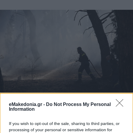
eMakedonia.gr -
Do Not Process My Personal
Information
Το τέταρτο ερώτημα
αφορά το εάν υπήρξε ορθή εκτίμηση
της σοβαρότητας του συμβάντος καθώς, και κυρίως αυτό,
If you wish to opt-out of the sale, sharing to third parties, or
το χρονικό διάστημα το οποίο χρειάστηκε η Πυροσβεστική
για να φτάσει στο σημείο. Κρίσιμη παράμετρος είναι και ο
processing of your personal or sensitive information for