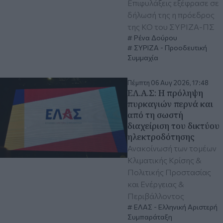
Επιφυλάξεις εξέφρασε σε
δήλωσή της η πρόεδρος
της ΚΟ του ΣΥΡΙΖΑ-ΠΣ
Ρένα Δούρου
ΣΥΡΙΖΑ - Προοδευτική
Συμμαχία
Πέμπτη 06 Αυγ 2026, 17:48
ΕΛ.Α.Σ: Η πρόληψη
πυρκαγιών περνά και
από τη σωστή
διαχείριση του δικτύου
ηλεκτροδότησης
Ανακοίνωσή των τομέων
Κλιματικής Κρίσης &
Πολιτικής Προστασίας
και Ενέργειας &
Περιβάλλοντος
ΕΛΑΣ - Ελληνική Αριστερή
Συμπαράταξη