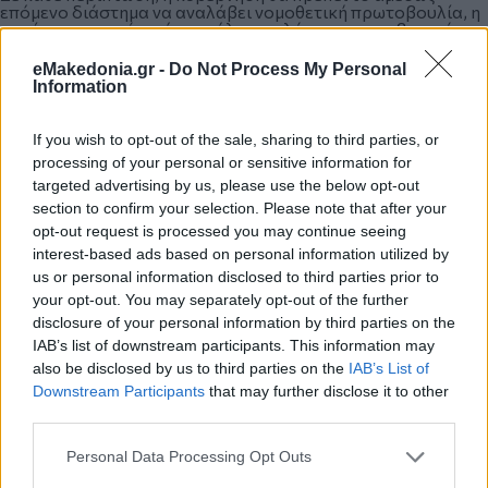
επόμενο διάστημα να αναλάβει νομοθετική πρωτοβουλία, η
οποία να απαντά αν όχι σε όλα, τουλάχιστον στα βασικά
ζητήματα που αφορούν την προστασία των ζώων, ώστε να
μην πάει χαμένη η προσπάθεια που έγινε και η
eMakedonia.gr -
Do Not Process My Personal
ευαισθητοποίηση της κοινής γνώμης στο θέμα αυτό.
Information
If you wish to opt-out of the sale, sharing to third parties, or
*Δημοσιεύθηκε στη "ΜτΚ" στις 24 Φεβρουαρίου 2019
processing of your personal or sensitive information for
targeted advertising by us, please use the below opt-out
section to confirm your selection. Please note that after your
Κάνε κλικ και δες περισσότερο
emakedonia.gr
στην
opt-out request is processed you may continue seeing
αναζήτηση της
Google
interest-based ads based on personal information utilized by
Πρόσθεσέ το στην
Google
us or personal information disclosed to third parties prior to
your opt-out. You may separately opt-out of the further
disclosure of your personal information by third parties on the
IAB’s list of downstream participants. This information may
also be disclosed by us to third parties on the
IAB’s List of
ΠΟΛΙΤΙΚΗ
Downstream Participants
that may further disclose it to other
third parties.
Please note that this website/app uses one or more Google
Personal Data Processing Opt Outs
services and may gather and store information including but