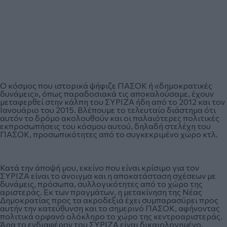
Ο κόσμος που ιστορικά ψήφιζε ΠΑΣΟΚ ή «δημοκρατικές
δυνάμεις», όπως παραδοσιακά τις αποκαλούσαμε, έχουν
μεταφερθεί στην κάλπη του ΣΥΡΙΖΑ ήδη από το 2012 και τον
Ιανουάριο του 2015. Βλέπουμε το τελευταίο διάστημα ότι
αυτόν το δρόμο ακολουθούν και οι παλαιότερες πολιτικές
εκπροσωπήσεις του κόσμου αυτού, δηλαδή στελέχη του
ΠΑΣΟΚ, προσωπικότητες από το συγκεκριμένο χώρο κτλ.
Κατά την άποψή μου, εκείνο που είναι κρίσιμο για τον
ΣΥΡΙΖΑ είναι το άνοιγμα και η αποκατάσταση σχέσεων με
δυνάμεις, πρόσωπα, συλλογικότητες από το χώρο της
αριστεράς. Εκ των πραγμάτων, η μετακίνηση της Νέας
Δημοκρατίας προς τα ακροδεξιά έχει συμπαρασύρει προς
αυτήν την κατεύθυνση και το σημερινό ΠΑΣΟΚ, αφήνοντας
πολιτικά ορφανό ολόκληρο το χώρο της κεντροαριστεράς.
Άρα το ενδιαφέρον του ΣΥΡΙΖΑ είναι δικαιολογημένο.