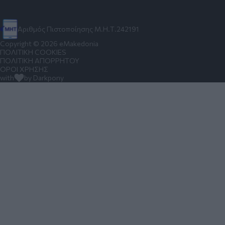
Αριθμός Πιστοποίησης Μ.Η.Τ.242191
Copyright © 2026 eMakedonia
ΠΟΛΙΤΙΚΗ COOKIES
ΠΟΛΙΤΙΚΗ ΑΠΟΡΡΗΤΟΥ
ΟΡΟΙ ΧΡΗΣΗΣ
with
by Darkpony