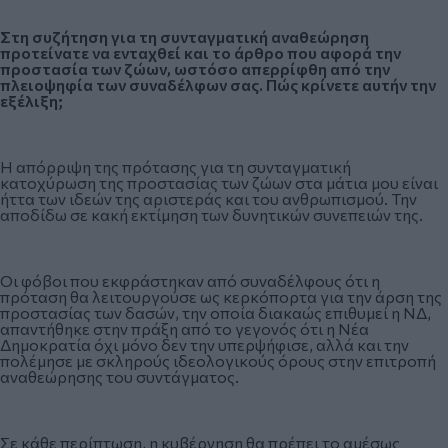
Στη συζήτηση για τη συνταγματική αναθεώρηση
προτείνατε να ενταχθεί και το άρθρο που αφορά την
προστασία των ζώων, ωστόσο απερρίφθη από την
πλειοψηφία των συναδέλφων σας. Πώς κρίνετε αυτήν την
εξέλιξη;
Η απόρριψη της πρότασης για τη συνταγματική
κατοχύρωση της προστασίας των ζώων στα μάτια μου είναι
ήττα των ιδεών της αριστεράς και του ανθρωπισμού. Την
αποδίδω σε κακή εκτίμηση των δυνητικών συνεπειών της.
Οι φόβοι που εκφράστηκαν από συναδέλφους ότι η
πρόταση θα λειτουργούσε ως κερκόπορτα για την άρση της
προστασίας των δασών, την οποία διακαώς επιθυμεί η ΝΔ,
απαντήθηκε στην πράξη από το γεγονός ότι η Νέα
Δημοκρατία όχι μόνο δεν την υπερψήφισε, αλλά και την
πολέμησε με σκληρούς ιδεολογικούς όρους στην επιτροπή
αναθεώρησης του συντάγματος.
Σε κάθε περίπτωση, η κυβέρνηση θα πρέπει το αμέσως