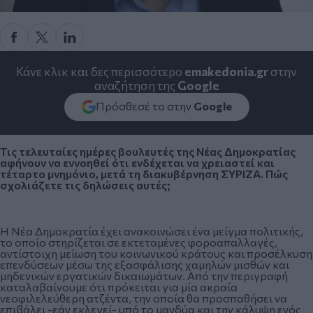
Κάνε κλικ και δες περισσότερο
emakedonia.gr
στην
αναζήτηση της
Google
Πρόσθεσέ το στην
Google
Τις τελευταίες ημέρες βουλευτές της Νέας Δημοκρατίας
αφήνουν να εννοηθεί ότι ενδέχεται να χρειαστεί και
τέταρτο μνημόνιο, μετά τη διακυβέρνηση ΣΥΡΙΖΑ. Πώς
σχολιάζετε τις δηλώσεις αυτές;
Η Νέα Δημοκρατία έχει ανακοινώσει ένα μείγμα πολιτικής,
το οποίο στηρίζεται σε εκτεταμένες φοροαπαλλαγές,
αντίστοιχη μείωση του κοινωνικού κράτους και προσέλκυση
επενδύσεων μέσω της εξασφάλισης χαμηλών μισθών και
μηδενικών εργατικών δικαιωμάτων. Από την περιγραφή
καταλαβαίνουμε ότι πρόκειται για μία ακραία
νεοφιλελεύθερη ατζέντα, την οποία θα προσπαθήσει να
επιβάλει -εάν εκλεγεί- υπό το μανδύα και την κάλυψη ενός