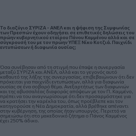
Το διαζύγιο ΣΥΡΙΖΑ - ΑΝΕΛ και η ψήφιση της Συμφωνίας
των Πρεσπών έχουν οδηγήσει σε επιθετικές δηλώσεις του
πρώην κυβερνητικού εταίρου Πάνου Καμμένου αλλά και σε
σύγκρουσή του με τον πρώην ΥΠΕΞ Νίκο Κοτζιά. Παιχνίδι
εντυπώσεων ή διαφωνία ουσίας;
Όσα συνέβησαν από τη στιγμή που έπαψε η συνεργασία
μεταξύ ΣΥΡΙΖΑ και ΑΝΕΛ, αλλά και το γεγονός αυτό
καθαυτό της λήξης της συνεργασίας, επιβεβαιώνουν ότι δεν
πρόκειται για παιχνίδι εντυπώσεων, αλλά για διαφωνία
ουσίας σε ένα σοβαρό θέμα. Ανεξαρτήτως των διαφωνιών
και της αβυσσαλέας διαφοράς απόψεων με τον Π. Καμμένο,
πρέπει να του αναγνωρίσουμε ότι δεν προσαρμόστηκε για
να κρατήσει την καρέκλα του, όπως προέβλεπε και τον
κατηγορούσε η Νέα Δημοκρατία, αλλά βρέθηκε απέναντι
στην κυβέρνηση, της οποίας ήταν υπουργός. Περιττό να
σημειώσω ότι στο μακεδονικό ζήτημα ο Πάνος Καμμένος
έχει 250% άδικο.