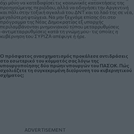
όχι μόνο να κατεδαφίσει τις κοινωνικές κατακτήσεις της
προηγούμενης περιόδου, αλλά να οδηγήσει την Αργεντινή
και πάλι στην τοξική αγκαλιά του ΔΝΤ και το λαό της σε νέα,
μεγαλύτερη φτώχεια. Να μην ξεχνάμε επίσης ότι στο
πρόγραμμα της Νέας Δημοκρατίας εξ υπαρχής
περιλαμβάνονται μνημονιακού τύπου μεταρρυθμίσεις
-αντιμεταρρυθμίσεις κατά τη γνώμη μου- τις οποίες η
κυβέρνηση του ΣΥΡΙΖΑ απέφυγε ή ήρε.
Ο πρόσφατος ανασχηματισμός προκάλεσε αντιδράσεις
στο εσωτερικό του κόμματός σας λόγω της
υπουργοποίησης δύο πρώην υπουργών του ΠΑΣΟΚ. Πώς
σχολιάζετε τη συγκεκριμένη διεύρυνση του κυβερνητικού
σχήματος;