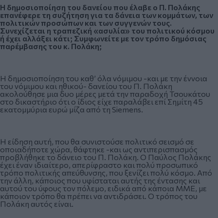
Η δημοσιοποίηση του δανείου που έλαβε ο Π. Πολάκης
επανέφερε τη συζήτηση για τα δάνεια των κομμάτων, των
πολιτικών προσώπων και των συγγενών τους.
Συνεχίζεται η τραπεζική «ασυλία» του πολιτικού κόσμου
ή έχει αλλάξει κάτι; Συμφωνείτε με τον τρόπο δημόσιας
παρέμβασης του κ. Πολάκη;
Η δημοσιοποίηση του καθ’ όλα νόμιμου -και με την έννοια
του νόμιμου και ηθικού- δανείου του Π. Πολάκη
ακολούθησε μια δυο μέρες μετά την παραδοχή Τσουκάτου
στο δικαστήριο ότι ο ίδιος είχε παραλάβει επί Σημίτη 45
εκατομμύρια ευρώ μίζα από τη Siemens.
Η είδηση αυτή, που θα συνιστούσε πολιτικό σεισμό σε
οποιαδήποτε χώρα, θάφτηκε -και ως αντιπερισπασμός
προβλήθηκε το δάνειο του Π. Πολάκη. Ο Παύλος Πολάκης
έχει έναν ιδιαίτερο, απερίφραστο και πολύ προσωπικό
τρόπο πολιτικής απεύθυνσης, που ξενίζει πολύ κόσμο. Από
την άλλη, κάποιος που υφίσταται αυτής της έντασης και
αυτού του ύφους τον πόλεμο, ειδικά από κάποια ΜΜΕ, με
κάποιον τρόπο θα πρέπει να αντιδράσει. Ο τρόπος του
Πολάκη αυτός είναι.