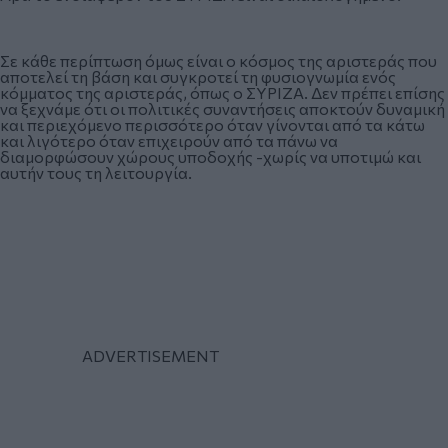
Σε κάθε περίπτωση όμως είναι ο κόσμος της αριστεράς που
αποτελεί τη βάση και συγκροτεί τη φυσιογνωμία ενός
κόμματος της αριστεράς, όπως ο ΣΥΡΙΖΑ. Δεν πρέπει επίσης
να ξεχνάμε ότι οι πολιτικές συναντήσεις αποκτούν δυναμική
και περιεχόμενο περισσότερο όταν γίνονται από τα κάτω
και λιγότερο όταν επιχειρούν από τα πάνω να
διαμορφώσουν χώρους υποδοχής -χωρίς να υποτιμώ και
αυτήν τους τη λειτουργία.