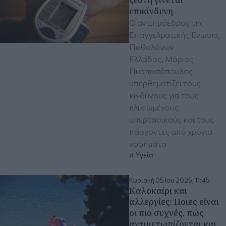
επικίνδυνη
Ο αντιπρόεδρος της
Επαγγελματικής Ένωσης
Παθολόγων
Ελλάδος, Μάριος
Πυρπασόπουλος
υπερθεματίζει τους
κινδύνους για τους
ηλικιωμένους
υπερτασικούς και τους
πάσχοντες από χρόνια
νοσήματα
Υγεία
Κυριακή 05 Ιου 2026, 11:45
Καλοκαίρι και
αλλεργίες: Ποιες είναι
οι πιο συχνές, πώς
αντιμετωπίζονται και