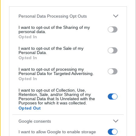
αποτελεσματικές θεραπείες μπορούν να μετατρέψουν τον
third parties.
καρκίνο από μια δυνητικά θανατηφόρο νόσο σε μια
κατάσταση με ολοένα καλύτερη πρόγνωση και ποιότητα
Please note that this website/app uses one or more Google
Personal Data Processing Opt Outs
ζωής. Η μάχη κατά του καρκίνου συνεχίζεται, αλλά σήμερα
services and may gather and store information including but
περισσότεροι άνθρωποι από ποτέ έχουν τη δυνατότητα όχι
μόνο να επιβιώσουν, αλλά να ζήσουν για πολλά χρόνια με
not limited to your visit or usage behaviour. You may click to
I want to opt-out of the Sharing of my
personal data.
καλή λειτουργικότητα και ποιότητα ζωής μετά τη διάγνωση
grant or deny consent to Google and its third-party tags to
Opted In
της νόσου», καταλήγει η κ. Ψαλτοπούλου.
use your data for below specified purposes in below Google
consent section.
I want to opt-out of the Sale of my
Personal Data.
Κάνε κλικ και δες περισσότερο
emakedonia.gr
στην
Opted In
αναζήτηση της
Google
Πρόσθεσέ το στην
Google
I want to opt-out of processing my
Personal Data for Targeted Advertising.
Opted In
I want to opt-out of Collection, Use,
Retention, Sale, and/or Sharing of my
Personal Data that Is Unrelated with the
ΥΓΕΙΑ -
Purposes for which it was collected.
Υγεία
ΟΜΟΡΦΙΑ
Opted Out
Google consents
I want to allow Google to enable storage