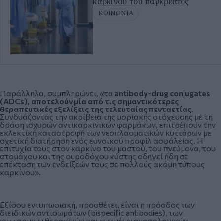
καρκίνου του παγκρέατος
ΚΟΙΝΩΝΙΑ
Παράλληλα, συμπληρώνει, «τα
antibody-drug conjugates
(ADCs), αποτελούν μία από τις σημαντικότερες
θεραπευτικές εξελίξεις της τελευταίας πενταετίας
.
Συνδυάζοντας την ακρίβεια της μοριακής στόχευσης με τη
δράση ισχυρών αντικαρκινικών φαρμάκων, επιτρέπουν την
εκλεκτική καταστροφή των νεοπλασματικών κυττάρων με
σχετική διατήρηση ενός ευνοϊκού προφίλ ασφάλειας. Η
επιτυχία τους στον καρκίνο του μαστού, του πνεύμονα, του
στομάχου και της ουροδόχου κύστης οδηγεί ήδη σε
επέκταση των ενδείξεών τους σε πολλούς ακόμη τύπους
καρκίνου».
Εξίσου εντυπωσιακή, προσθέτει, είναι η πρόοδος των
διειδικών αντισωμάτων (bispecific antibodies), των
κυτταρικών θεραπειών και των νέων ανοσολογικών