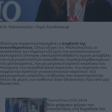
Η Θ. Ψαλτοπούλου - Πηγή: Eurokinissi.gr
Ιδιαίτερα σημαντική παραμένει η
συμβολή της
ανοσοθεραπείας
. Όπως εξηγεί η κ. Ψαλτοπούλου, οι
αναστολείς των σημείων ελέγχου του ανοσοποιητικού
συστήματος (immune checkpoint inhibitors) έχουν μεταβάλει
την πρόγνωση πολλών κακοηθειών, συμπεριλαμβανομένων
του μελανώματος, του μη μικροκυτταρικού καρκίνου του
πνεύμονα, του ουροθηλιακού καρκίνου, του καρκίνου του
νεφρού και αρκετών γυναικολογικών καρκίνων. «Οι
μακροχρόνιες καμπύλες επιβίωσης που παρατηρούνται
πλέον σε μέρος των ασθενών ήταν αδιανόητες πριν από μία
δεκαετία».
Πέμπτη 04 Ιου 2026, 09:34
Νέο φάρμακο φέρνει την
επανάσταση στη θεραπεία του