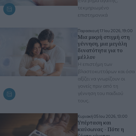
Ένα βήμα αγάπης,
τεκμηριωμένο
επιστημονικά
Παρασκευή 17 Ιου 2026, 19:00
Μια μικρή στιγμή στη
γέννηση, μια μεγάλη
δυνατότητα για το
μέλλον
Η επιστήμη των
βλαστοκυττάρων και όσα
αξίζει να γνωρίζουν οι
γονείς πριν από τη
γέννηση του παιδιού
τους.
Κυριακή 05 Ιου 2026, 13:00
Υπέρταση και
καύσωνας - Πότε η
ζέστη γίνεται