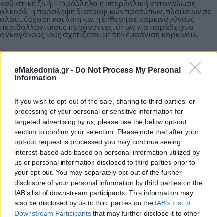
καθιστική ζωή. Παράλληλα η υπερβολική κατανάλωση
αλκοόλ, η πρόσληψη διατροφικών προτύπων, πλούσιων σε
αλάτι, ζάχαρη και λίπη και η έκθεση σε καρκινογόνους
περιβαλλοντικούς παράγοντες, όπως για παράδειγμα
ογκογόνους ιούς σχετίζεται με την εμφάνιση καρκίνου.
Επιπλέον, τα οργανωμένα προγράμματα
eMakedonia.gr -
Do Not Process My Personal
προσυμπτωματικού ελέγχου παραμένουν κρίσιμος πυλώνας
Information
της αντικαρκινικής στρατηγικής. Η μαστογραφία, η
κολονοσκόπηση, ο έλεγχος για τον HPV και οι σύγχρονες
τεχνικές απεικόνισης σε πληθυσμούς υψηλού κινδύνου
If you wish to opt-out of the sale, sharing to third parties, or
επιτρέπουν τη διάγνωση της νόσου σε προκλινικά ή πρώιμα
processing of your personal or sensitive information for
στάδια, όταν η θεραπευτική παρέμβαση είναι περισσότερο
αποτελεσματική και τα ποσοστά ίασης σημαντικά
targeted advertising by us, please use the below opt-out
υψηλότερα.
section to confirm your selection. Please note that after your
opt-out request is processed you may continue seeing
interest-based ads based on personal information utilized by
«Η Παγκόσμια Ημέρα Επιζώντων από τον Καρκίνο
us or personal information disclosed to third parties prior to
αποτελεί, επομένως, μια ημέρα εορτασμού αλλά και
your opt-out. You may separately opt-out of the further
ευαισθητοποίησης και βρίσκει την ογκολογική κοινότητα σε
disclosure of your personal information by third parties on the
μια περίοδο πρωτοφανούς επιστημονικής προόδου. Τιμά
τους ανθρώπους που αντιμετώπισαν ή συνεχίζουν να
IAB’s list of downstream participants. This information may
αντιμετωπίζουν τη νόσο, αναδεικνύει τη σημασία της
also be disclosed by us to third parties on the
IAB’s List of
επιστημονικής έρευνας και υπενθυμίζει ότι η πρόληψη, η
Downstream Participants
that may further disclose it to other
έγκαιρη διάγνωση και η πρόσβαση σε σύγχρονες,