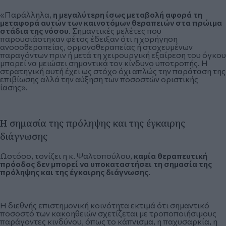
«Παράλληλα,
η μεγαλύτερη ίσως μεταβολή αφορά τη
μεταφορά αυτών των καινοτόμων θεραπειών στα πρώιμα
στάδια της νόσου
. Σημαντικές μελέτες που
παρουσιάστηκαν φέτος έδειξαν ότι η χορήγηση
ανοσοθεραπείας, ορμονοθεραπείας ή στοχευμένων
παραγόντων πριν ή μετά τη χειρουργική εξαίρεση του όγκου
μπορεί να μειώσει σημαντικά τον κίνδυνο υποτροπής. Η
στρατηγική αυτή έχει ως στόχο όχι απλώς την παράταση της
επιβίωσης αλλά την αύξηση των ποσοστών οριστικής
ίασης».
Η σημασία της πρόληψης και της έγκαιρης
διάγνωσης
Ωστόσο, τονίζει η κ. Ψαλτοπούλου,
καμία θεραπευτική
πρόοδος δεν μπορεί να υποκαταστήσει τη σημασία της
πρόληψης και της έγκαιρης διάγνωσης
.
H διεθνής επιστημονική κοινότητα εκτιμά ότι σημαντικό
ποσοστό των κακοηθειών σχετίζεται με τροποποιήσιμους
παράγοντες κινδύνου, όπως το κάπνισμα, η παχυσαρκία, η