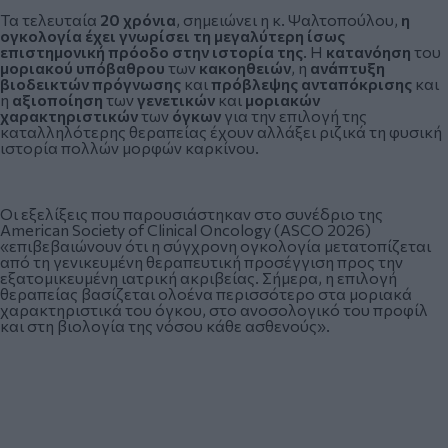
Τα τελευταία
20 χρόνια
, σημειώνει η κ. Ψαλτοπούλου,
η
ογκολογία έχει γνωρίσει τη μεγαλύτερη ίσως
επιστημονική πρόοδο στην ιστορία της
. Η
κατανόηση
του
μοριακού υπόβαθρου
των
κακοηθειών
, η
ανάπτυξη
βιοδεικτών πρόγνωσης
και
πρόβλεψης ανταπόκρισης
και
η
αξιοποίηση
των
γενετικών
και
μοριακών
χαρακτηριστικών
των
όγκων
για την επιλογή της
καταλληλότερης θεραπείας έχουν αλλάξει ριζικά τη φυσική
ιστορία πολλών μορφών καρκίνου.
Οι εξελίξεις που παρουσιάστηκαν στο συνέδριο της
American Society of Clinical Oncology (ASCO 2026)
«επιβεβαιώνουν ότι η σύγχρονη ογκολογία μετατοπίζεται
από τη γενικευμένη θεραπευτική προσέγγιση προς την
εξατομικευμένη ιατρική ακριβείας. Σήμερα, η επιλογή
θεραπείας βασίζεται ολοένα περισσότερο στα μοριακά
χαρακτηριστικά του όγκου, στο ανοσολογικό του προφίλ
και στη βιολογία της νόσου κάθε ασθενούς».