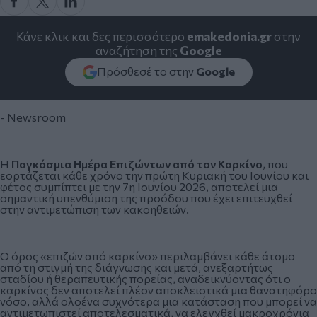
Κάνε κλικ και δες περισσότερο
emakedonia.gr
στην
αναζήτηση της
Google
Πρόσθεσέ το στην
Google
- Newsroom
Η
Παγκόσμια Ημέρα Επιζώντων από τον Καρκίνο
, που
εορτάζεται κάθε χρόνο την πρώτη Κυριακή του Ιουνίου και
φέτος συμπίπτει με την 7η Ιουνίου 2026, αποτελεί μια
σημαντική υπενθύμιση της προόδου που έχει επιτευχθεί
στην αντιμετώπιση των κακοηθειών.
Ο όρος «επιζών από καρκίνο» περιλαμβάνει κάθε άτομο
από τη στιγμή της διάγνωσης και μετά, ανεξαρτήτως
σταδίου ή θεραπευτικής πορείας, αναδεικνύοντας ότι ο
καρκίνος
δεν αποτελεί πλέον αποκλειστικά μια θανατηφόρο
νόσο, αλλά ολοένα συχνότερα μια κατάσταση που μπορεί να
αντιμετωπιστεί αποτελεσματικά, να ελεγχθεί μακροχρόνια