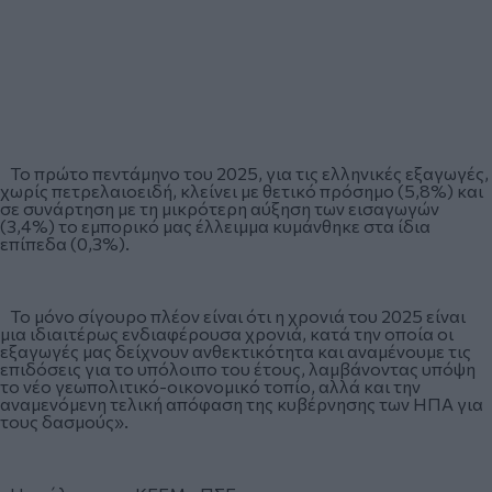
Το πρώτο πεντάμηνο του 2025, για τις ελληνικές εξαγωγές,
χωρίς πετρελαιοειδή, κλείνει με θετικό πρόσημο (5,8%) και
σε συνάρτηση με τη μικρότερη αύξηση των εισαγωγών
(3,4%) το εμπορικό μας έλλειμμα κυμάνθηκε στα ίδια
επίπεδα (0,3%).
Το μόνο σίγουρο πλέον είναι ότι η χρονιά του 2025 είναι
μια ιδιαιτέρως ενδιαφέρουσα χρονιά, κατά την οποία οι
εξαγωγές μας δείχνουν ανθεκτικότητα και αναμένουμε τις
επιδόσεις για το υπόλοιπο του έτους, λαμβάνοντας υπόψη
το νέο γεωπολιτικό-οικονομικό τοπίο, αλλά και την
αναμενόμενη τελική απόφαση της κυβέρνησης των ΗΠΑ για
τους δασμούς».