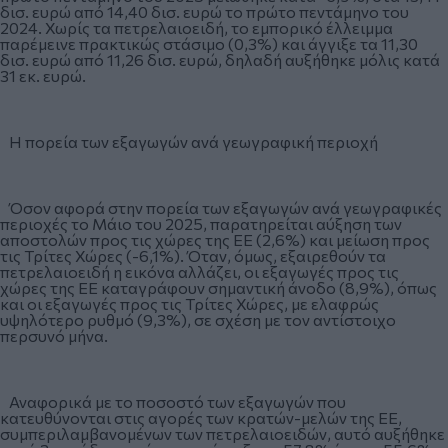
δισ. ευρώ από 14,40 δισ. ευρώ το πρώτο πεντάμηνο του
2024. Χωρίς τα πετρελαιοειδή, το εμπορικό έλλειμμα
παρέμεινε πρακτικώς στάσιμο (0,3%) και άγγιξε τα 11,30
δισ. ευρώ από 11,26 δισ. ευρώ, δηλαδή αυξήθηκε μόλις κατά
31 εκ. ευρώ.
Η πορεία των εξαγωγών ανά γεωγραφική περιοχή
Όσον αφορά στην πορεία των εξαγωγών ανά γεωγραφικές
περιοχές το Μάιο του 2025, παρατηρείται αύξηση των
αποστολών προς τις χώρες της ΕΕ (2,6%) και μείωση προς
τις Τρίτες Χώρες (-6,1%). Όταν, όμως, εξαιρεθούν τα
πετρελαιοειδή η εικόνα αλλάζει, οι εξαγωγές προς τις
χώρες της ΕΕ καταγράφουν σημαντική άνοδο (8,9%), όπως
και οι εξαγωγές προς τις Τρίτες Χώρες, με ελαφρώς
υψηλότερο ρυθμό (9,3%), σε σχέση με τον αντίστοιχο
περσυνό μήνα.
Αναφορικά με το ποσοστό των εξαγωγών που
κατευθύνονται στις αγορές των κρατών-μελών της ΕΕ,
συμπεριλαμβανομένων των πετρελαιοειδών, αυτό αυξήθηκε