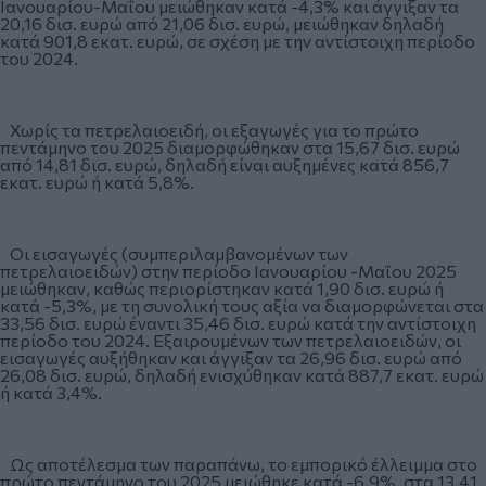
Ιανουαρίου-Μαΐου μειώθηκαν κατά -4,3% και άγγιξαν τα
20,16 δισ. ευρώ από 21,06 δισ. ευρώ, μειώθηκαν δηλαδή
κατά 901,8 εκατ. ευρώ, σε σχέση με την αντίστοιχη περίοδο
του 2024.
Χωρίς τα πετρελαιοειδή, οι εξαγωγές για το πρώτο
πεντάμηνο του 2025 διαμορφώθηκαν στα 15,67 δισ. ευρώ
από 14,81 δισ. ευρώ, δηλαδή είναι αυξημένες κατά 856,7
εκατ. ευρώ ή κατά 5,8%.
Οι εισαγωγές (συμπεριλαμβανομένων των
πετρελαιοειδών) στην περίοδο Ιανουαρίου -Μαΐου 2025
μειώθηκαν, καθώς περιορίστηκαν κατά 1,90 δισ. ευρώ ή
κατά -5,3%, με τη συνολική τους αξία να διαμορφώνεται στα
33,56 δισ. ευρώ έναντι 35,46 δισ. ευρώ κατά την αντίστοιχη
περίοδο του 2024. Εξαιρουμένων των πετρελαιοειδών, οι
εισαγωγές αυξήθηκαν και άγγιξαν τα 26,96 δισ. ευρώ από
26,08 δισ. ευρώ, δηλαδή ενισχύθηκαν κατά 887,7 εκατ. ευρώ
ή κατά 3,4%.
Ως αποτέλεσμα των παραπάνω, το εμπορικό έλλειμμα στο
πρώτο πεντάμηνο του 2025 μειώθηκε κατά -6,9%, στα 13,41