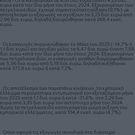
ευρώ κατά τον ίδιο μήνα του έτους 2024. Εξαιρουμένων των
πετρελαιοειδών, έχουμε σημαντικότατη αύξηση (9,1%), με
αποτέλεσμα οι εξαγωγές να αγγίξουν τα 3,23 δισ. ευρώ από
2,96 δισ. ευρώ, δηλαδή διευρύνθηκαν κατά 268,4 εκατ.
ευρώ.
Οι εισαγωγές συρρικνώθηκαν το Μάιο του 2025 (-14,7% ή
1,1 δισ. ευρώ) και άγγιξαν μόλις τα 6,47 δισ. ευρώ έναντι 7,58
δισ. ευρώ κατά τον ίδιο μήνα του έτους 2024. Εξαιρουμένων
των πετρελαιοειδών, οι εισαγωγές αγαθών διαμορφώθηκαν
σε 5,56 δισ. ευρώ από 5,19 δισ. ευρώ, δηλαδή αυξήθηκαν
κατά 372,8 εκ. ευρώ ή κατά 7,2%.
Ως αποτέλεσμα των παραπάνω κινήσεων, το εμπορικό
έλλειμμα περιορίστηκε εντυπωσιακά τον εξεταζόμενο μήνα
του 2025 κατά 1,1 δισ. ευρώ ή κατά -31,6%, στα 2,29 δισ.
ευρώ από 3,35 δισ. ευρώ τον αντίστοιχο μήνα του 2024.
Χωρίς τα πετρελαιοειδή καταγράφεται μικρή αύξηση του
εμπορικού ελλείμματος, κατά 104,4 εκατ. ευρώ (4,7%).
Όσον αφορά τις εξαγωγές συνολικά στο διάστημα