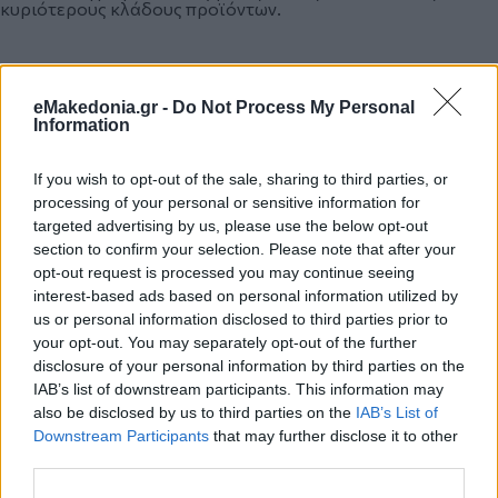
κυριότερους κλάδους προϊόντων.
Πιο συγκεκριμένα, ποσοστιαία άνοδος καταγράφεται σε
όλες τις κατηγορίες με μόνες εξαιρέσεις τα Πετρελαιοειδή-
eMakedonia.gr -
Do Not Process My Personal
Καύσιμα (-24,6%) και τα χαμηλά σε αξία εξαγωγές
Information
Εμπιστευτικά Προϊόντα (-79,1%).
If you wish to opt-out of the sale, sharing to third parties, or
processing of your personal or sensitive information for
Αντίθετα, σημαντικά αυξημένες είναι οι εξαγωγές, της
κατηγορίας, των Τροφίμων (12,7%), των Βιομηχανικών
targeted advertising by us, please use the below opt-out
(11,8%), των Χημικών (13%), των Μηχανημάτων (9,8%), των
section to confirm your selection. Please note that after your
Διαφόρων Βιομηχανικών (22,6%), των Πρώτων Υλών (4,6%),
opt-out request is processed you may continue seeing
των Ποτά και Καπνός (24,5%) και των Λαδιών (19,8%), σε
σύγκριση με τον αντίστοιχο μήνα του περασμένου έτους.
interest-based ads based on personal information utilized by
us or personal information disclosed to third parties prior to
your opt-out. You may separately opt-out of the further
disclosure of your personal information by third parties on the
Εξετάζοντας το πεντάμηνο Ιανουαρίου-Μαΐου 2025,
πτώση καταγράφουν και πάλι οι εξαγωγές των 2 μόνο από
IAB’s list of downstream participants. This information may
τις 10 μεγάλες κατηγορίες προϊόντων: Πετρελαιοειδή-
also be disclosed by us to third parties on the
IAB’s List of
Καύσιμα (-24,9%) και οι χαμηλές σε αξία εξαγωγές των
Downstream Participants
that may further disclose it to other
Εμπιστευτικών Προϊόντων κατά -79,5%.
third parties.