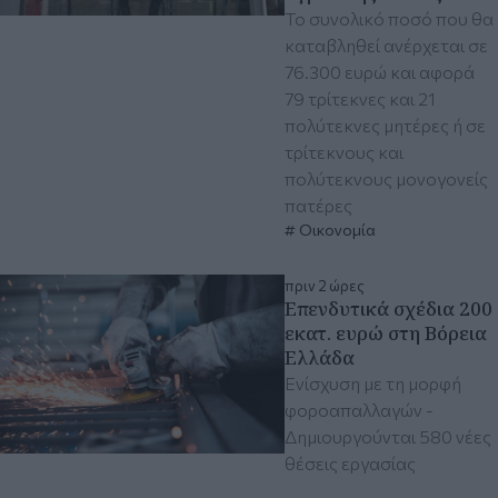
Το συνολικό ποσό που θα
καταβληθεί ανέρχεται σε
76.300 ευρώ και αφορά
79 τρίτεκνες και 21
πολύτεκνες μητέρες ή σε
τρίτεκνους και
πολύτεκνους μονογονείς
πατέρες
Οικονομία
πριν 2 ώρες
Επενδυτικά σχέδια 200
εκατ. ευρώ στη Βόρεια
Ελλάδα
Ενίσχυση με τη μορφή
φοροαπαλλαγών -
Δημιουργούνται 580 νέες
θέσεις εργασίας