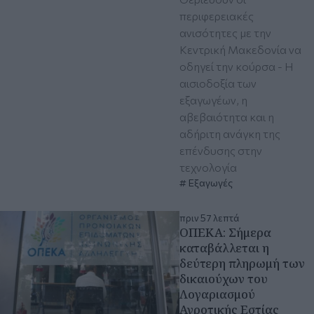
περιφερειακές
ανισότητες με την
Κεντρική Μακεδονία να
οδηγεί την κούρσα - Η
αισιοδοξία των
εξαγωγέων, η
αβεβαιότητα και η
αδήριτη ανάγκη της
επένδυσης στην
τεχνολογία
Εξαγωγές
πριν 57 λεπτά
ΟΠΕΚΑ: Σήμερα
καταβάλλεται η
δεύτερη πληρωμή των
δικαιούχων του
Λογαριασμού
Αγροτικής Εστίας