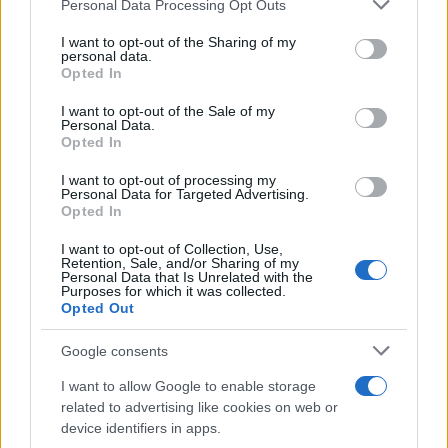
Please note that this website/app uses one or more Google
Personal Data Processing Opt Outs
Παράλληλα όμως, αυξημένες εμφανίζονται εκείνες των
services and may gather and store information including but
Τροφίμων (11,5%), Βιομηχανικών (9,2%), Χημικών (3,2%),
not limited to your visit or usage behaviour. You may click to
I want to opt-out of the Sharing of my
Μηχανημάτων (2,7%), Διαφόρων Βιομηχανικών (6,6%),
personal data.
Πρώτων Υλών (1,3%), Ποτά & Καπνός (13%) και των Λαδιών
grant or deny consent to Google and its third-party tags to
Opted In
(4,8%), σε σχέση με το αντίστοιχο περσινό πρώτο
use your data for below specified purposes in below Google
πεντάμηνο.
consent section.
I want to opt-out of the Sale of my
Personal Data.
Opted In
Κάνε κλικ και δες περισσότερο
emakedonia.gr
στην
αναζήτηση της
Google
I want to opt-out of processing my
Personal Data for Targeted Advertising.
Πρόσθεσέ το στην
Google
Opted In
I want to opt-out of Collection, Use,
Retention, Sale, and/or Sharing of my
Personal Data that Is Unrelated with the
Purposes for which it was collected.
ΟΙΚΟΝΟΜΙΑ
Opted Out
Google consents
I want to allow Google to enable storage
related to advertising like cookies on web or
device identifiers in apps.