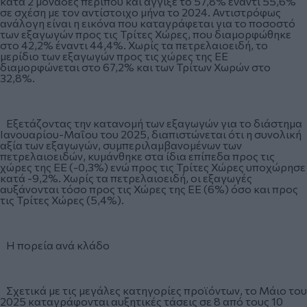
κατά 2 μονάδες περίπου και άγγιξε το 57,8% έναντι 55,6%
σε σχέση με τον αντίστοιχο μήνα το 2024. Αντιστρόφως
ανάλογη είναι η εικόνα που καταγράφεται για το ποσοστό
των εξαγωγών προς τις Τρίτες Χώρες, που διαμορφώθηκε
στο 42,2% έναντι 44,4%. Χωρίς τα πετρελαιοειδή, το
μερίδιο των εξαγωγών προς τις χώρες της ΕΕ
διαμορφώνεται στο 67,2% και των Τρίτων Χωρών στο
32,8%.
Εξετάζοντας την κατανομή των εξαγωγών για το διάστημα
Ιανουαρίου-Μαΐου του 2025, διαπιστώνεται ότι η συνολική
αξία των εξαγωγών, συμπεριλαμβανομένων των
πετρελαιοειδών, κυμάνθηκε στα ίδια επίπεδα προς τις
χώρες της ΕΕ (-0,3%) ενώ προς τις Τρίτες Χώρες υποχώρησε
κατά -9,2%. Χωρίς τα πετρελαιοειδή, οι εξαγωγές
αυξάνονται τόσο προς τις Χώρες της ΕΕ (6%) όσο και προς
τις Τρίτες Χώρες (5,4%).
Η πορεία ανά κλάδο
Σχετικά με τις μεγάλες κατηγορίες προϊόντων, το Μάιο του
2025 καταγράφονται αυξητικές τάσεις σε 8 από τους 10