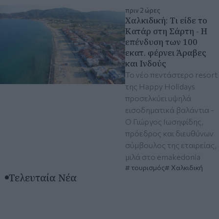
πριν 2 ώρες
Χαλκιδική: Τι είδε το
Κατάρ στη Σάρτη - Η
επένδυση των 100
εκατ. φέρνει Άραβες
και Ινδούς
Το νέο πεντάστερο resort
της Happy Holidays
προσελκύει υψηλά
εισοδηματικά βαλάντια -
O Γιώργος Ιωσηφίδης,
πρόεδρος και διευθύνων
σύμβουλος της εταιρείας,
μιλά στο emakedοnia
τουρισμός
Χαλκιδική
Τελευταία Νέα