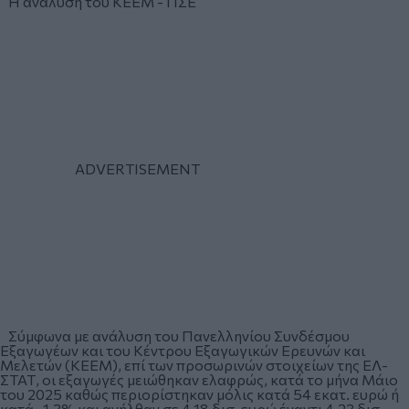
Η ανάλυση του ΚΕΕΜ - ΠΣΕ
Σύμφωνα με ανάλυση του Πανελληνίου Συνδέσμου
Εξαγωγέων και του Κέντρου Εξαγωγικών Ερευνών και
Μελετών (ΚΕΕΜ), επί των προσωρινών στοιχείων της ΕΛ-
ΣΤΑΤ, οι εξαγωγές μειώθηκαν ελαφρώς, κατά το μήνα Μάιο
του 2025 καθώς περιορίστηκαν μόλις κατά 54 εκατ. ευρώ ή
κατά -1,3% και ανήλθαν σε 4,18 δισ. ευρώ έναντι 4,23 δισ.