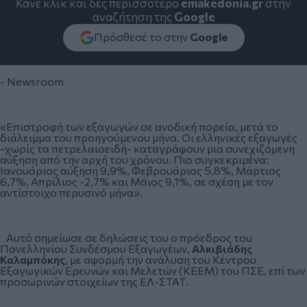
Κάνε κλικ και δες περισσότερο
emakedonia.gr
στην
αναζήτηση της
Google
Πρόσθεσέ το στην
Google
- Newsroom
«Επιστροφή των εξαγωγών σε ανοδική πορεία, μετά το
διάλειμμα του προηγούμενου μήνα. Οι
ελληνικές εξαγωγές
-χωρίς τα πετρελαιοειδή- καταγράφουν μια συνεχιζόμενη
αύξηση από την αρχή του χρόνου. Πιο συγκεκριμένα:
Ιανουάριος αύξηση 9,9%, Φεβρουάριος 5,8%, Μάρτιος
6,7%, Απρίλιος -2,7% και Μάιος 9,1%, σε σχέση με τον
αντίστοιχο περυσινό μήνα».
Αυτό σημείωσε σε δηλώσεις του ο πρόεδρος του
Πανελληνίου Συνδέσμου Εξαγωγέων,
Αλκιβιάδης
Καλαμπόκης
, με αφορμή την ανάλυση του Κέντρου
Εξαγωγικών Ερευνών και Μελετών (ΚΕΕΜ) του ΠΣΕ, επί των
προσωρινών στοιχείων της ΕΛ-ΣΤΑΤ.