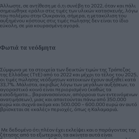
Άλλωστε, σε αντίθεση με ό,τι συνέβη το 2022, όταν και πάλι
σημειώθηκε «ράλι» στις τιμές των υλικών κατασκευής, λόγω
του πολέμου στην Ουκρανία, σήμερα, η μετακύλιση του
αυξημένου κόστους στις τιμές πώλησης δεν είναι το ίδιο
εύκολη, σε μία κουρασμένη αγορά.
Φωτιά τα νεόδμητα
Σύμφωνα με τα στοιχεία των δεικτών τιμών της Τράπεζας
της Ελλάδας (ΤτΕ) από το 2022 και μέχρι το τέλος του 2025,
οι τιμές πώλησης νεόδμητων κατοικιών έχουν αυξηθεί κατά
33,7%. Μάλιστα, ακριβώς λόγω των μεγάλων αυξήσεων, το
αγοραστικό κοινό είναι περιορισμένο (καθώς τα
εισοδήματα… βαριανασαίνουν, απόρροια των εντεινόμενων
ανατιμήσεων), μιας και απαιτούνται πάνω από 350.000
ευρώ και συχνά ακόμα και 500.000 – 600.000 ευρώ αν αυτό
βρίσκεται σε «καλές» περιοχές, όπως η Καλαμαριά.
Με δεδομένο ότι πλέον έχει εκλείψει και ο παράγοντας της
ζήτησης από το εξωτερικό, τα ακίνητα αυτά είναι