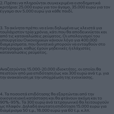
2. Πρέπει να πληρούνται συγκεκριμένα εισοδηματικά
κριτήρια: 25.000 ευρώ για τον άγαμο, 35.000 ευρώ για τον
έγγαμο συν 5.000 ευρώ για κάθε παιδί.
3. Τα ακίνητα πρέπει να είναι δηλωμένα ως κλειστά για
τουλάχιστον τρία χρόνια, κάτι που θα αποδεικνύεται και
από τις καταναλώσεις ρεύματος. Οι υπολογισμοί του
υπουργείου Οικονομικών κάνουν λόγο για 400.000
διαμερίσματα, που δυνητικά μπορούν να ενταχθούν στο
πρόγραμμα, καθώς έχουν μηδενικές ή ελάχιστες
καταναλώσεις ρεύματος.
Αναζητούνται 15.000-20.000 ιδιοκτήτες, οι οποίοι θα
πειστούν από μια επιδότηση έως και 300 ευρώ ανά τ.μ. για
την ανακαίνιση με την υποχρέωση της ενοικίασης.
4. Τα ποσοστά επιδότησης θα εξαρτώνται από την
οικογενειακή κατάσταση και θα φτάνουν ακόμη και το
90%-95%. Τα 300 ευρώ ανά τετραγωνικό θα λειτουργούν
ως πλαφόν. Δηλαδή ανώτατη επιδότηση 15.000 ευρώ για
διαμέρισμα 50 τ.μ., 18.000 ευρώ για 60 τ.μ. κ.λπ.