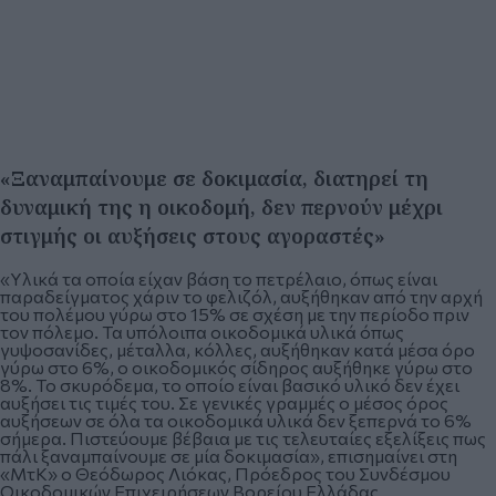
«Ξαναμπαίνουμε σε δοκιμασία, διατηρεί τη
δυναμική της η οικοδομή, δεν περνούν μέχρι
στιγμής οι αυξήσεις στους αγοραστές»
«Υλικά τα οποία είχαν βάση το πετρέλαιο, όπως είναι
παραδείγματος χάριν το φελιζόλ, αυξήθηκαν από την αρχή
του πολέμου γύρω στο 15% σε σχέση με την περίοδο πριν
τον πόλεμο. Τα υπόλοιπα οικοδομικά υλικά όπως
γυψοσανίδες, μέταλλα, κόλλες, αυξήθηκαν κατά μέσα όρο
γύρω στο 6%, ο οικοδομικός σίδηρος αυξήθηκε γύρω στο
8%. Το σκυρόδεμα, το οποίο είναι βασικό υλικό δεν έχει
αυξήσει τις τιμές του. Σε γενικές γραμμές ο μέσος όρος
αυξήσεων σε όλα τα οικοδομικά υλικά δεν ξεπερνά το 6%
σήμερα. Πιστεύουμε βέβαια με τις τελευταίες εξελίξεις πως
πάλι ξαναμπαίνουμε σε μία δοκιμασία», επισημαίνει στη
«ΜτΚ» ο Θεόδωρος Λιόκας, Πρόεδρος του Συνδέσμου
Οικοδομικών Επιχειρήσεων Βορείου Ελλάδας.