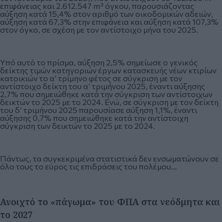
επιφάνειας και 2.612.547 m³ όγκου, παρουσιάζοντας
αύξηση κατά 15,4% στον αριθμό των οικοδομικών αδειών,
αύξηση κατά 67,3% στην επιφάνεια και αύξηση κατά 107,3%
στον όγκο, σε σχέση με τον αντίστοιχο μήνα του 2025.
Υπό αυτό το πρίσμα, αύξηση 2,5% σημείωσε ο γενικός
δείκτης τιμών κατηγοριών έργων κατασκευής νέων κτιρίων
κατοικιών το α’ τρίμηνο φέτος σε σύγκριση με τον
αντίστοιχο δείκτη του α’ τριμήνου 2025, έναντι αύξησης
2,7% που σημειώθηκε κατά την σύγκριση των αντίστοιχων
δεικτών το 2025 με το 2024. Ενώ, σε σύγκριση με τον δείκτη
του δ’ τριμήνου 2025 παρουσίασε αύξηση 1,1%, έναντι
αύξησης 0,7% που σημειώθηκε κατά την αντίστοιχη
σύγκριση των δεικτών το 2025 με το 2024.
Πάντως, τα συγκεκριμένα στατιστικά δεν ενσωματώνουν σε
όλο τους το εύρος τις επιδράσεις του πολέμου…
Ανοιχτό το «πάγωμα» του ΦΠΑ στα νεόδμητα και
το 2027