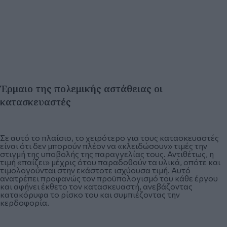
Έρμαιο της πολεμικής αστάθειας οι
κατασκευαστές
Σε αυτό το πλαίσιο, το χειρότερο για τους κατασκευαστές
είναι ότι δεν μπορούν πλέον να «κλειδώσουν» τιμές την
στιγμή της υποβολής της παραγγελίας τους. Αντιθέτως, η
τιμή «παίζει» μέχρις ότου παραδοθούν τα υλικά, οπότε και
τιμολογούνται στην εκάστοτε ισχύουσα τιμή. Αυτό
ανατρέπει προφανώς τον προϋπολογισμό του κάθε έργου
και αφήνει έκθετο τον κατασκευαστή, ανεβάζοντας
κατακόρυφα το ρίσκο του και συμπιέζοντας την
κερδοφορία.