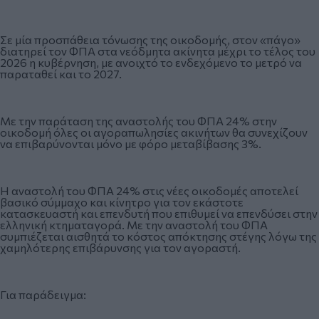
Σε μία προσπάθεια τόνωσης της οικοδομής, στον «πάγο»
διατηρεί τον ΦΠΑ στα νεόδμητα ακίνητα μέχρι το τέλος του
2026 η κυβέρνηση, με ανοιχτό το ενδεχόμενο το μετρό να
παραταθεί και το 2027.
Με την παράταση της αναστολής του ΦΠΑ 24% στην
οικοδομή όλες οι αγοραπωλησίες ακινήτων θα συνεχίζουν
να επιβαρύνονται μόνο με φόρο μεταβίβασης 3%.
Η αναστολή του ΦΠΑ 24% στις νέες οικοδομές αποτελεί
βασικό σύμμαχο και κίνητρο για τον εκάστοτε
κατασκευαστή και επενδυτή που επιθυμεί να επενδύσει στην
ελληνική κτηματαγορά. Με την αναστολή του ΦΠΑ
συμπιέζεται αισθητά το κόστος απόκτησης στέγης λόγω της
χαμηλότερης επιβάρυνσης για τον αγοραστή.
Για παράδειγμα: