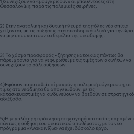
1)Συνεχίζουν να «μουγκρίζουν» οι μπουλντόζες στη
Θεσσαλονίκη, παρά τις πολεμικές σειρήνες.
2) Στην ανατολική και δυτική πλευρά της πόλης νέα σπίτια
χτίζονται, με τις αυξήσεις στα οικοδομικά υλικά για την ώρα
να μην υποσκάπτουν τα θεμέλια της οικοδομής.
3) Το χάσμα προσφοράς - ζήτησης κατοικίας πάντως θα
πάρει χρόνια για να γεφυρωθεί με τις τιμές των ακινήτων να
συνεχίζουν το ράλι αυξήσεων.
4)Εφόσον παραταθεί επί μακρόν η πολεμική σύγκρουση, οι
τιμές στα νεόδμητα θα απογειωθούν, με τις
κατασκευαστικές να κινδυνεύουν να βρεθούν σε στρατηγικό
αδιέξοδο.
5)H μεγαλύτερη πρόκληση στην αγορά κατοικίας παραμένει
πάντως η αύξηση του οικιστικού αποθέματος, με το νέο
πρόγραμμα «Ανακαινίζω» να έχει δύσκολο έργο.