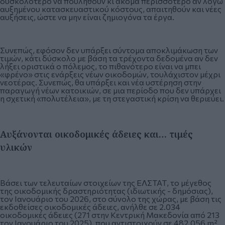
δυσκολότερο να πουληθούν κι ακόμα περισσότερο αν λόγω
αυξημένου κατασκευαστικού κόστους, απαιτηθούν και νέες
αυξήσεις, ώστε να μην είναι ζημιογόνα τα έργα.
Συνεπώς, εφόσον δεν υπάρξει σύντομα αποκλιμάκωση των
τιμών, κάτι δύσκολο με βάση τα τρέχοντα δεδομένα αν δεν
λήξει οριστικά ο πόλεμος, το πιθανότερο είναι να μπει
«φρένο» στις ενάρξεις νέων οικοδομών, τουλάχιστον μέχρι
νεοτέρας. Συνεπώς, θα υπάρξει και νέα υστέρηση στην
παραγωγή νέων κατοικιών, σε μια περίοδο που δεν υπάρχει
η σχετική «πολυτέλεια», με τη στεγαστική κρίση να θεριεύει.
Αυξάνονται οικοδομικές άδειες και… τιμές
υλικών
Βάσει των τελευταίων στοιχείων της ΕΛΣΤΑΤ, το μέγεθος
της οικοδομικής δραστηριότητας (ιδιωτικής - δημόσιας),
τον Ιανουάριο του 2026, στο σύνολο της χώρας, με βάση τις
εκδοθείσες οικοδομικές άδειες, ανήλθε σε 2.034
οικοδομικές άδειες (271 στην Κεντρική Μακεδονία από 213
τον Ιανουάριο του 2025), που αντιστοιχούν σε 482.056 m²