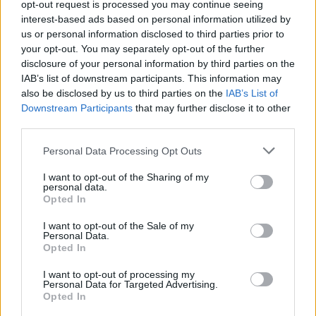
opt-out request is processed you may continue seeing
interest-based ads based on personal information utilized by
us or personal information disclosed to third parties prior to
your opt-out. You may separately opt-out of the further
Με συγκρατημένες προσδοκίες ξεκινά τον Ιούνιο το
disclosure of your personal information by third parties on the
πρόγραμμα «Ανακαινίζω» για να ενισχυθεί η πολιτική
IAB’s list of downstream participants. This information may
αύξησης της προσφοράς ακινήτων με «πηγή» τη δεξαμενή
also be disclosed by us to third parties on the
IAB’s List of
των κλειστών σπιτιών με στόχευση σε 15.000-20.000
Downstream Participants
that may further disclose it to other
ιδιοκτήτες κλειστών ακινήτων (πάνω από 3.000 στη
Θεσσαλονίκη) οι οποίοι, εκτός του ότι θα πληρούν τα
third parties.
κριτήρια του προγράμματος, θα πειστούν από μια
επιδότηση που μπορεί να φτάνει και στα 300 ευρώ ανά
Please note that this website/app uses one or more Google
Personal Data Processing Opt Outs
τετραγωνικό μέτρο να ανακαινίσουν το κλειστό τους
services and may gather and store information including but
διαμέρισμα και να το διαθέσουν για μακροχρόνια
ενοικίαση.
not limited to your visit or usage behaviour. You may click to
I want to opt-out of the Sharing of my
personal data.
grant or deny consent to Google and its third-party tags to
Opted In
use your data for below specified purposes in below Google
consent section.
Εκτός από το… τυρί της επιδότησης (και ενδεχομένως της
I want to opt-out of the Sale of my
φορολογικής απαλλαγής για το εισόδημα που θα αποκτηθεί,
Personal Data.
καθώς μένει να διευκρινιστεί αν τα δύο κίνητρα θα ισχύουν
Opted In
ταυτόχρονα) υπάρχουν και παγίδες:
I want to opt-out of processing my
Personal Data for Targeted Advertising.
Opted In
Πρώτον, η επιδότηση δίνεται για δαπάνες που
αποδεικνύονται με σχετικά παραστατικά, κάτι που σημαίνει