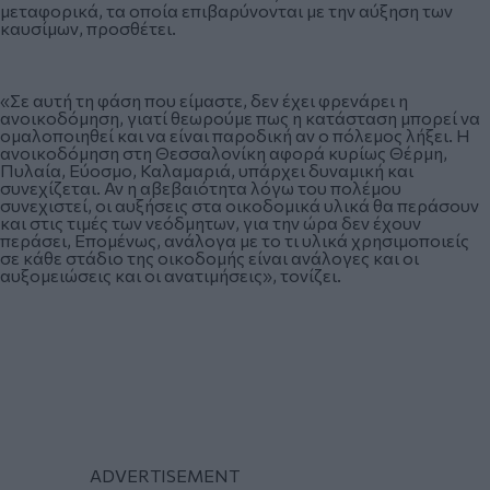
μεταφορικά, τα οποία επιβαρύνονται με την αύξηση των
καυσίμων, προσθέτει.
«Σε αυτή τη φάση που είμαστε, δεν έχει φρενάρει η
ανοικοδόμηση, γιατί θεωρούμε πως η κατάσταση μπορεί να
ομαλοποιηθεί και να είναι παροδική αν ο πόλεμος λήξει. Η
ανοικοδόμηση στη Θεσσαλονίκη αφορά κυρίως Θέρμη,
Πυλαία, Εύοσμο, Καλαμαριά, υπάρχει δυναμική και
συνεχίζεται. Αν η αβεβαιότητα λόγω του πολέμου
συνεχιστεί, οι αυξήσεις στα οικοδομικά υλικά θα περάσουν
και στις τιμές των νεόδμητων, για την ώρα δεν έχουν
περάσει, Επομένως, ανάλογα με το τι υλικά χρησιμοποιείς
σε κάθε στάδιο της οικοδομής είναι ανάλογες και οι
αυξομειώσεις και οι ανατιμήσεις», τονίζει.