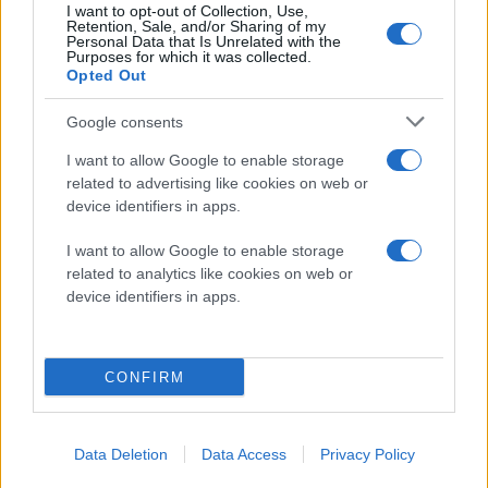
I want to opt-out of Collection, Use,
ότι θα πρέπει να επιβληθεί και ο ΦΠΑ που αναλογεί.
Retention, Sale, and/or Sharing of my
Δεύτερον, τα 300 ευρώ ανά τετραγωνικό μέτρο φαντάζουν
Personal Data that Is Unrelated with the
πολλά, όμως η πληθωριστική κρίση έχει εκτινάξει το κόστος
Purposes for which it was collected.
ανακαίνισης ακινήτων, οπότε μένει να φανεί αν θα υπάρξουν
Opted Out
ενδιαφερόμενοι ικανοί να καλύψουν τη διαφορά με ίδιους
πόρους.
Google consents
I want to allow Google to enable storage
Και τρίτον, όποιος ενταχθεί στο πρόγραμμα θα αναλάβει
related to advertising like cookies on web or
συγκεκριμένες δεσμεύσεις όσον αφορά τη διαμόρφωση του
device identifiers in apps.
ενοικίου. Θα προβλέπονται «κόφτες», καθώς ο τελικός
στόχος είναι η διάθεση ακινήτων προς ενοικίαση σε
«λογικές τιμές».
I want to allow Google to enable storage
related to analytics like cookies on web or
device identifiers in apps.
H παροχή οικονομικών κινήτρων για την ανακαίνιση
κλειστών ακινήτων, ώστε να διατεθούν για μακροχρόνια
μίσθωση, δεν εφαρμόζεται για πρώτη φορά στην Ελλάδα.
Από τον Απρίλιο του 2024 έχει λανσαριστεί το πρόγραμμα
CONFIRM
«Ανακαινίζω – Νοικιάζω», το οποίο προσφέρει επιδότηση
έως και 8.100 ευρώ για ανακαίνιση ακινήτων επιφανείας έως
100 τετραγωνικών. Τα τελευταία διαθέσιμα στοιχεία
δείχνουν έλλειψη ενδιαφέροντος από την αγορά. Με βάση
Data Deletion
Data Access
Privacy Policy
τα στοιχεία της ΔΥΠΑ, έως και το τέλος Μαρτίου είχαν
καταγραφεί 10.609 εγγραφές. Από αυτές, όμως, μόλις 3.415