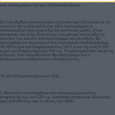
αφορούσαν εγκεκριμένες αιτήσεις, 3.512 απορριφθείσες,
ενώ καταγράφονταν και 3.639 ανακλήσεις.
Σε έναν βαθμό η περιορισμένη ζήτηση σχετίζεται και με το
γεγονός ότι η εξαγγελία του νέου προγράμματος
«Ανακαινίζω» έχει γίνει εδώ και αρκετούς μήνες. Είναι
προφανές ότι ένας ιδιοκτήτης που μπορεί να εντάξει το
ακίνητό του και στο ένα πρόγραμμα και στο άλλο, θα
προτιμήσει το καινούργιο που προσφέρει επιδότηση έως
36.000 ευρώ για διαμέρισμα έως 120 τ.μ και όχι έως 8.100
ευρώ για διαμέρισμα έως 100 τ.μ. To ερώτημα είναι, αν με τις
αλλαγές που προωθούνται θα καταγραφεί και η
επιδιωκόμενη αύξηση του ενδιαφέροντος.
Τα νέα δεδομένα έχουν ως εξής:
1. Μπορούν να ενταχθούν στο πρόγραμμα ακίνητα
επιφανείας έως και 120 τ.μ., κατασκευασμένα με άδεια που
έχει εκδοθεί έως και το τέλος του 1990.