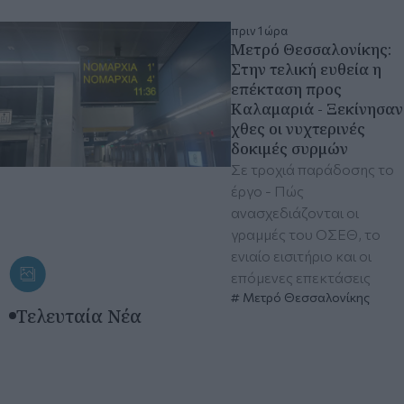
πριν 1 ώρα
Μετρό Θεσσαλονίκης:
Στην τελική ευθεία η
επέκταση προς
Καλαμαριά - Ξεκίνησαν
χθες οι νυχτερινές
δοκιμές συρμών
Σε τροχιά παράδοσης το
έργο - Πώς
ανασχεδιάζονται οι
γραμμές του ΟΣΕΘ, το
ενιαίο εισιτήριο και οι
επόμενες επεκτάσεις
Μετρό Θεσσαλονίκης
Τελευταία Νέα