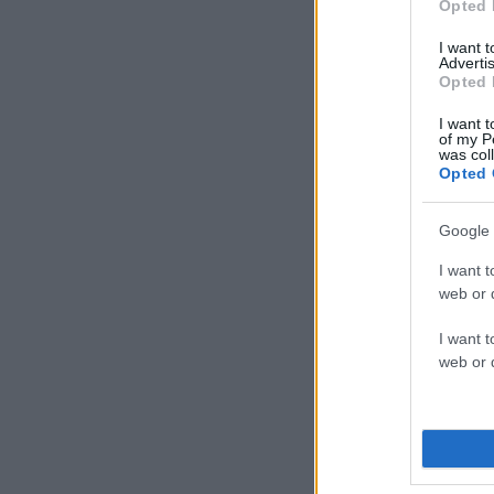
Opted 
I want 
Advertis
Opted 
I want t
of my P
was col
Opted 
Google 
I want t
web or d
I want t
web or d