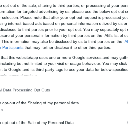
to opt-out of the sale, sharing to third parties, or processing of your per
formation for targeted advertising by us, please use the below opt-out s
Λεπτομέρειες για την κυκλοφορία:
r selection. Please note that after your opt-out request is processed y
eing interest-based ads based on personal information utilized by us or
disclosed to third parties prior to your opt-out. You may separately opt-
Θα διακοπεί πλήρως η κυκλοφορία όλων τ
losure of your personal information by third parties on the IAB’s list of
προς
ανατολικά
, στο ύψος του
κλάδου εξό
. This information may also be disclosed by us to third parties on the
IA
Η κυκλοφορία θα εκτρέπεται μέσω της
εξό
Participants
that may further disclose it to other third parties.
θα οδηγούνται μέσω του
κέντρου της πόλη
 that this website/app uses one or more Google services and may gath
Τα οχήματα που κινούνται από τη
Δυτική Ε
υποχρεωτικά στην
έξοδο προς Σκλαβενίτη
including but not limited to your visit or usage behaviour. You may click 
θα κατευθύνονται προς τη
Λεωφόρο Στρα
 to Google and its third-party tags to use your data for below specifi
Δεν θα επιτρέπεται η είσοδος
οχημάτων
στ
ogle consent section.
ράμπα εισόδου στο ύψος των νοσοκομείω
l Data Processing Opt Outs
Η
Τροχαία
καλεί τους
οδηγούς
να είναι ιδιαίτερ
τις υποδείξεις των
αστυνομικών
, ώστε να αποφ
o opt-out of the Sharing of my personal data.
προβλήματα
.
In
o opt-out of the Sale of my Personal Data.