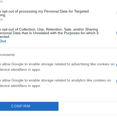
In
to opt-out of processing my Personal Data for Targeted
ing.
In
o opt-out of Collection, Use, Retention, Sale, and/or Sharing
ersonal Data that Is Unrelated with the Purposes for which it
lected.
Out
consents
o allow Google to enable storage related to advertising like cookies on
evice identifiers in apps.
Κάνε κλικ και δες περισσότερο
o allow Google to enable storage related to analytics like cookies on
Πρόσθ
evice identifiers in apps.
CONFIRM
ΘΕΣΣΑΛΟΝΙΚΗ
Περιφερειακή Οδός Θεσσαλονίκη