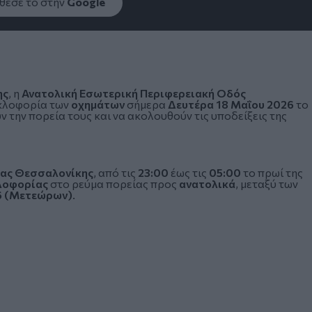
εσέ το στην
Google
ης
, η
Ανατολική Εσωτερική
Περιφερειακή Οδός
υκλοφορία των
οχημάτων
σήμερα
Δευτέρα 18 Μαΐου 2026
το
 την πορεία τους και να ακολουθούν τις υποδείξεις της
ίας Θεσσαλονίκης
, από τις
23:00
έως τις
05:00
το πρωί της
λοφορίας
στο ρεύμα πορείας προς
ανατολικά
, μεταξύ των
6 (Μετεώρων)
.