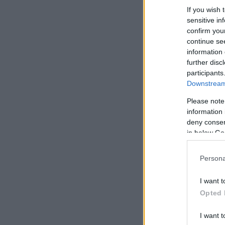
If you wish 
sensitive in
confirm you
continue se
information 
further disc
participants
Downstream 
Please note
information 
deny consent
in below Go
Persona
I want t
Opted 
I want t