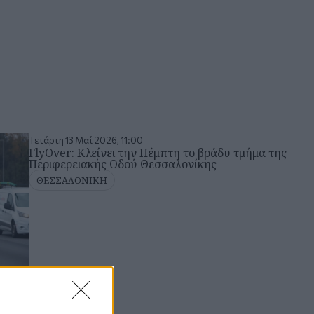
Τετάρτη 13 Μαΐ 2026, 11:00
FlyOver: Κλείνει την Πέμπτη το βράδυ τμήμα της
Περιφερειακής Οδού Θεσσαλονίκης
ΘΕΣΣΑΛΟΝΙΚΗ