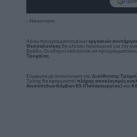
Πρόσθ
- Newsroom
Λόγω προγραμματισμένων
εργασιών συντήρησ
Θεσσαλονίκης
θα κλείσει προσωρινά για την κ
βράδυ. Οι οδηγοί καλούνται να προγραμματίσουν
Τροχαίας
.
Σύμφωνα με ανακοίνωση της
Διεύθυνσης Τροχα
Τρίτης θα εφαρμοστεί
πλήρης αποκλεισμός κυκ
Ανισόπεδων Κόμβων Κ5 (Παπαγεωργίου)
και
Κ