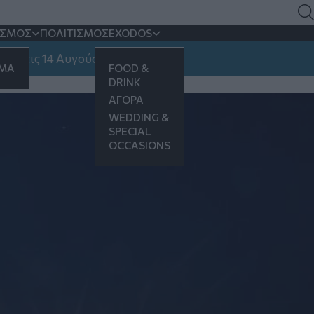
κή Περιφερειακή Οδό το
ΙΣΜΟΣ
ΠΟΛΙΤΙΣΜΟΣ
EXODOS
ς 14 Αυγούστου
ΗΜΑ
FOOD &
DRINK
ΑΓΟΡΑ
WEDDING &
SPECIAL
OCCASIONS