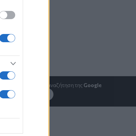
emakedonia.gr
στην αναζήτηση της
Google
εσέ το στην
Google
ς
FlyOver