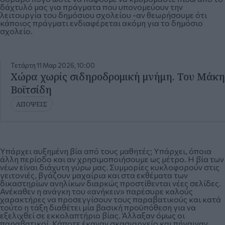
δάχτυλό μας για πράγματα που υπονομεύουν την
λειτουργία του δημόσιου σχολείου -αν θεωρήσουμε ότι
κάποιος πράγματι ενδιαφέρεται ακόμη για το δημόσιο
σχολείο.
Τετάρτη 11 Μαρ 2026, 10:00
Χώρα χωρίς σιδηροδρομική μνήμη. Του Μάκη
Βοϊτσίδη
ΑΠΟΨΕΙΣ
Υπάρχει αυξημένη βία από τους μαθητές; Υπάρχει, όποια
άλλη περίοδο και αν χρησιμοποιήσουμε ως μέτρο. Η βία των
νέων είναι διάχυτη γύρω μας. Συμμορίες κυκλοφορούν στις
γειτονιές, βγάζουν μαχαίρια και στα εκθέματα των
δικαστηρίων ανηλίκων διαρκώς προστίθενται νέες σελίδες.
Ανέκαθεν η ανάγκη του «ανήκειν» παρέσυρε καλούς
χαρακτήρες να προσεγγίσουν τους παραβατικούς και κατά
τούτο η τάξη διαθέτει μία βασική προϋπόθεση για να
εξελιχθεί σε εκκολαπτήριο βίας. Άλλαξαν όμως οι
παραβατικοί. Κάποτε έκαναν σκασιαρχείο και πήγαιναν