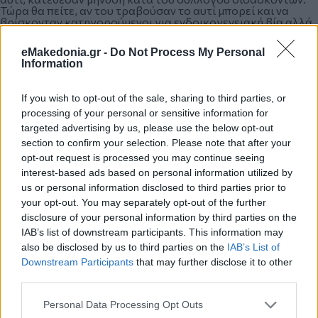
Τώρα θα πείτε, αν του τραβούσαν το αυτί μπορεί και να
βρίσκονταν κατηγορούμενοι για ενδοικογενειακή βία αλλά
και αυτό είναι άλλο μέρος του προβλήματος.
eMakedonia.gr -
Do Not Process My Personal
Information
Υπάρχουν καθηγητές ακατάλληλοι για να διδάσκουν;
Υπάρχουν! Πάντοτε υπήρχαν αλλά έγιναν περισσότεροι
If you wish to opt-out of the sale, sharing to third parties, or
γιατί και η διαχείριση της τάξης έγινε δυσκολότερη. Η
processing of your personal or sensitive information for
έλλειψη αξιολόγησης -επίσης «δημοκρατική κατάκτηση»-
είχε ως αποτέλεσμα η ποιότητα του καθηγητή να επαφίεται
targeted advertising by us, please use the below opt-out
αποκλειστικά στο φιλότιμο ή στην ψυχική του
section to confirm your selection. Please note that after your
ανθεκτικότητα. Κανένας δεν μπορεί να αγγίξει τον
opt-out request is processed you may continue seeing
εκπαιδευτικό που μπαίνει στο σχολείο αδιάβαστος,
μεταφέρει τα προσωπικά προβλήματά του ή αδυνατεί να
interest-based ads based on personal information utilized by
αντεπεξέλθει στο ψυχολογικό βάρος μίας κακομαθημένης
us or personal information disclosed to third parties prior to
τάξης. Ακόμη και εάν κάποιος πάσχει από ψυχικό νόσημα
your opt-out. You may separately opt-out of the further
που τον εμποδίζει στα καθήκοντά του, μόνο αν θέλει θα
μετακινηθεί σε θέση γραφείου. Με το ζόρι, πάντως, δεν
disclosure of your personal information by third parties on the
φεύγει. Και έτσι φθάνουμε στο τελευταίο ερώτημα: Πρέπει
IAB’s list of downstream participants. This information may
να έχει ο διευθυντής του σχολείου ή ο προϊστάμενος τη
also be disclosed by us to third parties on the
IAB’s List of
δυνατότητα να ζητήσει να υποβληθεί ένας καθηγητής σε
ψυχιατρικές εξετάσεις; Ασφαλώς και πρέπει. Και μακάρι να
Downstream Participants
that may further disclose it to other
κάνει λάθος. Αλλά και αυτό αμφισβητείται από τους
third parties.
συνήθεις «ευαίσθητους».
Please note that this website/app uses one or more Google
Personal Data Processing Opt Outs
services and may gather and store information including but