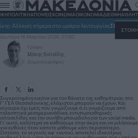
ΙΚΗ
ΠΟΛΙΤΙΚΗ
ΑΠΟΨΕΙΣ
ΚΟΙΝΩΝΙΑ
ΟΙΚΟΝΟΜΙΑ
ΔΙΕΘΝΗ
ΑΘΛΗΤ
Η υποκρισία για το δημόσιο σχολείο. Του
: Αλλαγές σήμερα στο ωράριο λειτουργίας
ΣΗΜΑΝΤΙΚΟ:
Μάκη Βοϊτσίδη
ΣΤΟΙΧ
Δευτέρα 16 Μαρτίου 2026, 07:00
Γράφει
Μάκης Βοϊτσίδης
Δημοσιογράφος
Συγκροτημένη εικόνα για τον θάνατο της καθηγήτριας στο
Γ’ ΓΕΛ Θεσσαλονίκης, ελάχιστοι μπορούν να έχουν. Και
σίγουρα όχι εμείς που γνωρίζουμε ό,τι γνωρίζουμε από
τηλεοπτικά μεσημεριανάδικα, εντυπωσιοθηρικές
ιστοσελίδες και την συνήθη μπουρδολογία των social media.
Γι’ αυτό, καλύτερα να καθίσουμε στην άκρη και να μιλήσουμε
για ευθύνες όταν κάποτε μάθουμε κάτι περισσότερο.
Ωστόσο, το γεγονός αφ’ εαυτού, αποτελεί ιδιαιτέρως
σοβαρό λόγο ώστε να πάψουμε να κρυβόμαστε πίσω από το