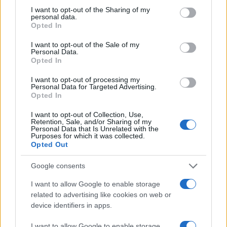
Το δημόσιο σχολείο αποτελεί στήριγμα και περιουσία της
not limited to your visit or usage behaviour. You may click to
I want to opt-out of the Sharing of my
personal data.
κοινωνίας.
Η υποβάθμισή του μπορεί να μην αποτελεί
grant or deny consent to Google and its third-party tags to
συνειδητή ταξική επιλογή, έχει όμως σαφές ταξικό
Opted In
use your data for below specified purposes in below Google
αποτέλεσμα. Και όταν αυτό γίνεται με ωραία λόγια, είναι
χυδαία υποκρισία.
consent section.
I want to opt-out of the Sale of my
Personal Data.
Opted In
*Δημοσιεύθηκε στη «ΜτΚ» στις 15.03.2026
I want to opt-out of processing my
Personal Data for Targeted Advertising.
Opted In
σχολεία
Μακεδονία της Κυριακής
I want to opt-out of Collection, Use,
Retention, Sale, and/or Sharing of my
Personal Data that Is Unrelated with the
Purposes for which it was collected.
Opted Out
Διάβαστε περισσότερα
Google consents
Δευτέρα 29 Ιου 2026, 10:00
Κοντά στον Τσίπρα μεταλλάσσονται και οι
I want to allow Google to enable storage
κανονικοί άνθρωποι. Του Μάκη Βοϊτσίδη
related to advertising like cookies on web or
device identifiers in apps.
Μακεδονία της Κυριακής
Αλέξης Τσίπρας
ΕΛΑΣ - Ελληνική Αριστερή Συμπαράταξη
I want to allow Google to enable storage