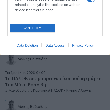
related to analytics like cookies on web or
device identifiers in apps.
Μάκης Βοϊτσίδης
Πέμπτη 25 Ιου 2026, 07:00
CONFIRM
Τιμωρείσαι, έστω κι αν αθωωθείς. Του Μάκη
Βοϊτσίδη
Μακεδονία της Κυριακής
δικαστικά
Data Deletion
Data Access
Privacy Policy
Μάκης Βοϊτσίδης
Τετάρτη 17 Ιου 2026, 07:00
Το ΠΑΣΟΚ δεν μπορεί να είναι σούπερ μάρκετ.
Του Μάκη Βοϊτσίδη
Μακεδονία της Κυριακής
ΠΑΣΟΚ - Κίνημα Αλλαγής
Μάκης Βοϊτσίδης