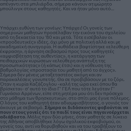
απέναντι στα μπιλιάρδα, σήμερα κάνουν ατιμώρητο
μπούλινγκ στους καθηγητές. Και να ήταν μόνο αυτό…
Υπάρχει ευθύνη των γονέων; Υπάρχει! Οι γονείς των
σημερινών μαθητών προσέλαβαν την εικόνα του σχολείου
από τη δεκαετία του ’80 και μετά. Τότε εισέβαλαν οι
«προοδευτικές» ιδέες, όχι μόνο με πολιτική αλλά και με
ακαδημαϊκή συνηγορία. Η αυθάδεια βαφτίστηκε «ελεύθερη
έκφραση», η άρνηση σεβασμού προς τους καθηγητές
«αμφισβήτηση της αυθεντίας», η κατάργηση των
πειθαρχικών κυρώσεων «ελεύθερη ανάπτυξη της
προσωπικότητας» (ή κάπως έτσι) και η νόθευση της
βαθμολογίας «προστασία του μαθητή από το άγχος».
Σήμερα δεν μένεις μεταξεταστέος ακόμη και αν
παρακαλέσεις γονυπετής. Θα σε προβιβάσουν με το ζόρι.
Όταν η κυρία Καζάζογλου -καλή της ώρα εκεί όπου θα
βρίσκεται- σ’ αυτό το ίδιο Γ’ ΓΕΛ που τότε λεγόταν Γ’
Γυμνάσιο Αρρένων, είπε στη μητέρα μου ότι δεν πρόσεχα
στο μάθημα των θρησκευτικών, στο σπίτι μας έγινε πόλεμος.
Ο λόγος του καθηγητή ήταν αδιαμφισβήτητος, ο γονιός τον
άκουγε με σεβασμό.
Σήμερα οι διδάσκοντες φοβούνται να
πουν στους γονείς ότι το παιδί τους είναι πηγαινοέρχεται
αδιάβαστο.
Μόλις πριν δύο μήνες, όταν μαθητής σε λύκειο
της Αθήνας αποβλήθηκε λόγω σχολικού εκφοβισμού, οι
γονείς του, αντί να θορυβηθούν και να του τραβήξουν το
αυτί, κατέθεσαν μήνυση κατά του συλλόγου διδασκόντων.