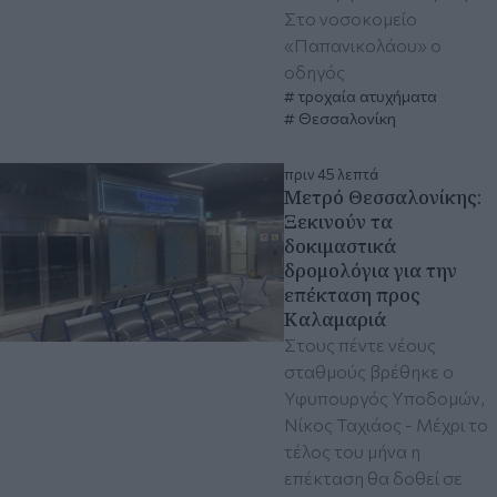
Στο νοσοκομείο
«Παπανικολάου» ο
οδηγός
τροχαία ατυχήματα
Θεσσαλονίκη
πριν 45 λεπτά
Μετρό Θεσσαλονίκης:
Ξεκινούν τα
δοκιμαστικά
δρομολόγια για την
επέκταση προς
Καλαμαριά
Στους πέντε νέους
σταθμούς βρέθηκε ο
Υφυπουργός Υποδομών,
Νίκος Ταχιάος - Μέχρι το
τέλος του μήνα η
επέκταση θα δοθεί σε