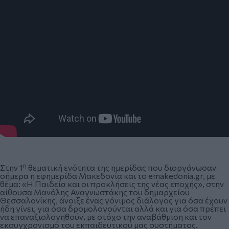
η
Στην 1
θεματική ενότητα της ημερίδας που διοργάνωσαν
σήμερα η εφημερίδα Μακεδονία και το emakedonia.gr, με
θέμα: «Η Παιδεία και οι προκλήσεις της νέας εποχής», στην
αίθουσα Μανόλης Αναγνωστάκης του δημαρχείου
Θεσσαλονίκης, άνοιξε ένας γόνιμος διάλογος για όσα έχουν
ήδη γίνει, για όσα δρομολογούνται αλλά και για όσα πρέπει
να επαναξιολογηθούν, με στόχο την αναβάθμιση και τον
εκσυγχρονισμό του εκπαιδευτικού μας συστήματος.