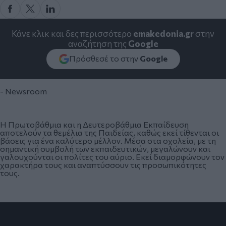
Κάνε κλικ και δες περισσότερο
emakedonia.gr
στην
αναζήτηση της
Google
Πρόσθεσέ το στην
Google
- Newsroom
Η Πρωτοβάθμια και η Δευτεροβάθμια Eκπαίδευση
αποτελούν τα θεμέλια της Παιδείας, καθώς εκεί τίθενται οι
βάσεις για ένα καλύτερο μέλλον. Μέσα στα σχολεία, με τη
σημαντική συμβολή των εκπαιδευτικών, μεγαλώνουν και
γαλουχούνται οι πολίτες του αύριο. Εκεί διαμορφώνουν τον
χαρακτήρα τους και αναπτύσσουν τις προσωπικότητες
τους.