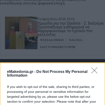
εκπαίδευσης στη νέα, ψηφιακή εποχή.
Τετάρτη 16 Ιου 2025, 13:02
Ημερίδα για την Παιδεία - Ζ. Βαζούρα:
Προσπαθούμε καθημερινά να
διαμορφώσουμε το σχολείο του
μέλλοντος
ΘΕΣΣΑΛΟΝΙΚΗ
ΠΑΙΔΕΙΑ
FAST FORWARD FORUM
Κάνε κλικ και δες περισσότερο
emakedonia.gr
στην
αναζήτηση της
Google
eMakedonia.gr -
Do Not Process My Personal
Information
Πρόσθεσέ το στην
Google
If you wish to opt-out of the sale, sharing to third parties, or
processing of your personal or sensitive information for
targeted advertising by us, please use the below opt-out
section to confirm your selection. Please note that after your
FAST