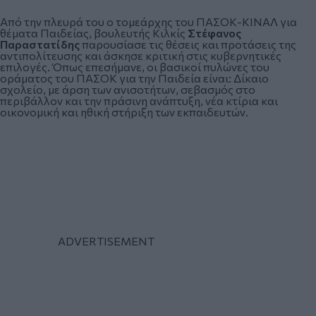
Από την πλευρά του ο τομεάρχης του ΠΑΣΟΚ-ΚΙΝΑΛ για
θέματα Παιδείας, βουλευτής Κιλκίς
Στέφανος
Παραστατίδης
παρουσίασε τις θέσεις και προτάσεις της
αντιπολίτευσης και άσκησε κριτική στις κυβερνητικές
επιλογές. Όπως επεσήμανε, οι βασικοί πυλώνες του
οράματος του ΠΑΣΟΚ για την Παιδεία είναι: Δίκαιο
σχολείο, με άρση των ανισοτήτων, σεβασμός στο
περιβάλλον και την πράσινη ανάπτυξη, νέα κτίρια και
οικονομική και ηθική στήριξη των εκπαιδευτών.