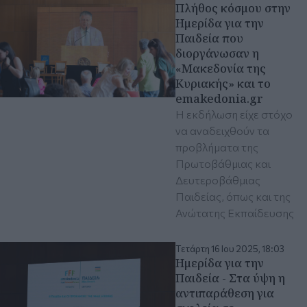
Πλήθος κόσμου στην
Ημερίδα για την
Παιδεία που
διοργάνωσαν η
«Μακεδονία της
Κυριακής» και το
emakedonia.gr
Η εκδήλωση είχε στόχο
να αναδειχθούν τα
προβλήματα της
Πρωτοβάθμιας και
Δευτεροβάθμιας
Παιδείας, όπως και της
Ανώτατης Εκπαίδευσης
Τετάρτη 16 Ιου 2025, 18:03
Ημερίδα για την
Παιδεία - Στα ύψη η
αντιπαράθεση για