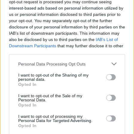
ΘΕΣΣΑΛΟΝΙΚΗ
opt-out request is processed you may continue seeing
ΠΑΙΔΕΙΑ
FORWARD
FORUM
interest-based ads based on personal information utilized by
us or personal information disclosed to third parties prior to
your opt-out. You may separately opt-out of the further
disclosure of your personal information by third parties on the
IAB’s list of downstream participants. This information may
also be disclosed by us to third parties on the
IAB’s List of
Downstream Participants
that may further disclose it to other
third parties.
Please note that this website/app uses one or more Google
Personal Data Processing Opt Outs
services and may gather and store information including but
not limited to your visit or usage behaviour. You may click to
I want to opt-out of the Sharing of my
personal data.
grant or deny consent to Google and its third-party tags to
Opted In
use your data for below specified purposes in below Google
consent section.
I want to opt-out of the Sale of my
Personal Data.
Opted In
I want to opt-out of processing my
Personal Data for Targeted Advertising.
Opted In